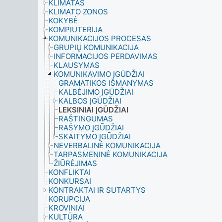
KLIMATAS
KLIMATO ZONOS
KOKYBĖ
KOMPIUTERIJA
KOMUNIKACIJOS PROCESAS
GRUPIŲ KOMUNIKACIJA
INFORMACIJOS PERDAVIMAS
KLAUSYMAS
KOMUNIKAVIMO ĮGŪDŽIAI
GRAMATIKOS IŠMANYMAS
KALBĖJIMO ĮGŪDŽIAI
KALBOS ĮGŪDŽIAI
LEKSINIAI ĮGŪDŽIAI
RAŠTINGUMAS
RAŠYMO ĮGŪDŽIAI
SKAITYMO ĮGŪDŽIAI
NEVERBALINĖ KOMUNIKACIJA
TARPASMENINĖ KOMUNIKACIJA
ŽIŪRĖJIMAS
KONFLIKTAI
KONKURSAI
KONTRAKTAI IR SUTARTYS
KORUPCIJA
KROVINIAI
KULTŪRA