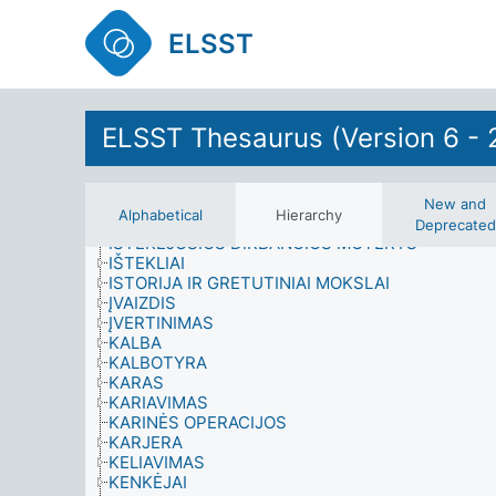
PASLAUGOS
INFORMACIJOS NAUDOJIMAS
ELSST
INFORMACIJOS POREIKIS
INFORMACIJOS ŠALTINIAI
INFORMACINĖ MEDŽIAGA
INTEGRACIJA
INTERVIU (DUOMENŲ RINKIMAS)
ELSST Thesaurus (Version 6 - 
INŽINIERINIAI PASTATŲ TINKLAI
ĮRANGA
ĮRENGIMAI
ĮSITIKINIMAI
New and
Alphabetical
Hierarchy
IŠLIKUSI CIVILINĖ PARTNERYSTĖ
Deprecated
IŠTEKĖJUSIOS DIRBANČIOS MOTERYS
IŠTEKLIAI
ISTORIJA IR GRETUTINIAI MOKSLAI
ĮVAIZDIS
ĮVERTINIMAS
KALBA
KALBOTYRA
KARAS
KARIAVIMAS
KARINĖS OPERACIJOS
KARJERA
KELIAVIMAS
KENKĖJAI