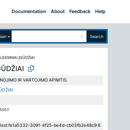
Documentation
About
Feedback
Help
×
nian
Search
>
LEKSINIAI ĮGŪDŽIAI
GŪDŽIAI
NOJIMO IR VARTOJIMO APIMTIS.
ŪDŽIAI
IMAS
.elsst:fe1a5332-3091-4f25-be4d-cb03fb2e48c9:6