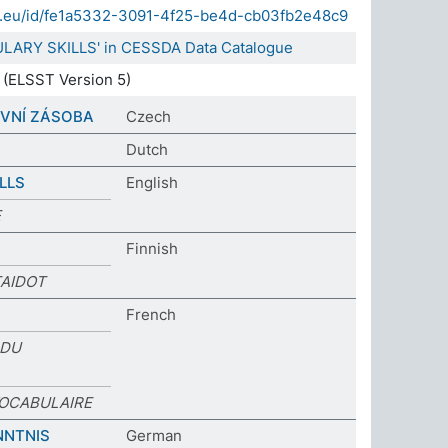
sda.eu/id/fe1a5332-3091-4f25-be4d-cb03fb2e48c9
ULARY SKILLS' in CESSDA Data Catalogue
(ELSST Version 5)
OVNÍ ZÁSOBA
Czech
Dutch
LLS
English
E
Finnish
TAIDOT
French
 DU
VOCABULAIRE
NTNIS
German