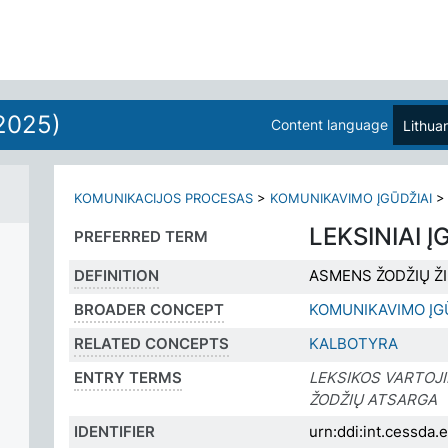
2025)
Content language
Lithua
KOMUNIKACIJOS PROCESAS
>
KOMUNIKAVIMO ĮGŪDŽIAI
LEKSINIAI Į
PREFERRED TERM
DEFINITION
ASMENS ŽODŽIŲ ŽI
BROADER CONCEPT
KOMUNIKAVIMO ĮG
RELATED CONCEPTS
KALBOTYRA
ENTRY TERMS
LEKSIKOS VARTOJ
ŽODŽIŲ ATSARGA
IDENTIFIER
urn:ddi:int.cessda