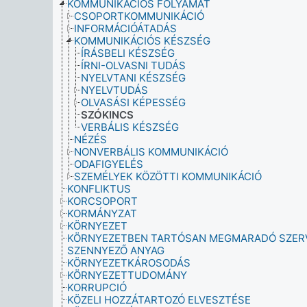
KOMMUNIKÁCIÓS FOLYAMAT
CSOPORTKOMMUNIKÁCIÓ
INFORMÁCIÓÁTADÁS
KOMMUNIKÁCIÓS KÉSZSÉG
ÍRÁSBELI KÉSZSÉG
ÍRNI-OLVASNI TUDÁS
NYELVTANI KÉSZSÉG
NYELVTUDÁS
OLVASÁSI KÉPESSÉG
SZÓKINCS
VERBÁLIS KÉSZSÉG
NÉZÉS
NONVERBÁLIS KOMMUNIKÁCIÓ
ODAFIGYELÉS
SZEMÉLYEK KÖZÖTTI KOMMUNIKÁCIÓ
KONFLIKTUS
KORCSOPORT
KORMÁNYZAT
KÖRNYEZET
KÖRNYEZETBEN TARTÓSAN MEGMARADÓ SZER
SZENNYEZŐ ANYAG
KÖRNYEZETKÁROSODÁS
KÖRNYEZETTUDOMÁNY
KORRUPCIÓ
KÖZELI HOZZÁTARTOZÓ ELVESZTÉSE