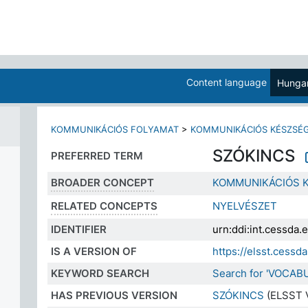
Content language
Hungar
KOMMUNIKÁCIÓS FOLYAMAT
>
KOMMUNIKÁCIÓS KÉSZSÉ
SZÓKINCS
PREFERRED TERM
BROADER CONCEPT
KOMMUNIKÁCIÓS 
RELATED CONCEPTS
NYELVÉSZET
IDENTIFIER
urn:ddi:int.cessda
IS A VERSION OF
https://elsst.ces
KEYWORD SEARCH
Search for 'VOCAB
HAS PREVIOUS VERSION
SZÓKINCS
(ELSST V