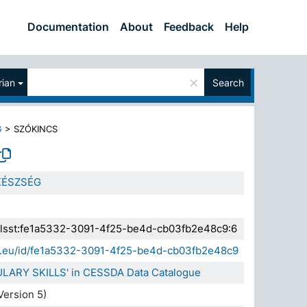
Documentation
About
Feedback
Help
×
ian
Search
G
>
SZÓKINCS
KÉSZSÉG
.elsst:fe1a5332-3091-4f25-be4d-cb03fb2e48c9:6
sda.eu/id/fe1a5332-3091-4f25-be4d-cb03fb2e48c9
ULARY SKILLS' in CESSDA Data Catalogue
ersion 5)