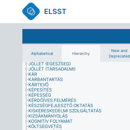
INFORMÁCIÓS/KÖNYVTÁRI SZOLGÁLTATÁS
INGATLANTULAJDON, BIRTOKLÁS ÉS BÉRLÉS
ELSST
INTEGRÁCIÓ
INTERJÚ (ADATGYŰJTÉS)
IPARÁG
IPARTELEP
IRODALMI FORMA ÉS MŰFAJ
JÁRMŰ
JOG ÉS IGAZSÁGSZOLGÁLTATÁS
JOGI SZAKMA
New and
JOGOK ÉS JOGOSULTSÁGOK
Alphabetical
Hierarchy
Deprecated
JÓLÉTI RENDSZER
JÓLLÉT (EGÉSZSÉG)
JÓLLÉT (TÁRSADALMI)
KÁR
KARBANTARTÁS
KÁRTEVŐ
KÉPESÍTÉS
KÉPESSÉG
KÉRDŐÍVES FELMÉRÉS
KÉSZSÉGFEJLESZTŐ OKTATÁS
KISKERESKEDELMI SZOLGÁLTATÁS
KIZSÁKMÁNYOLÁS
KOGNITÍV FOLYAMAT
KÖLTSÉGVETÉS