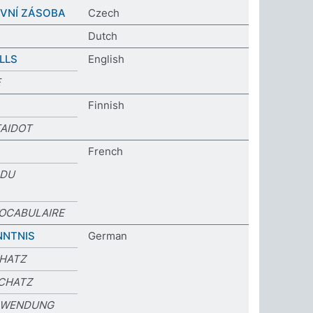
OVNÍ ZÁSOBA
Czech
Dutch
LLS
English
E
Finnish
TAIDOT
French
 DU
VOCABULAIRE
NTNIS
German
HATZ
CHATZ
RWENDUNG