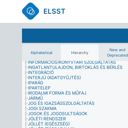
HÁZTARTÁS
HELY
ELSST
HIÁNY
HIEDELEM
IDENTITÁS
IDŐ
IDŐSKORI DEMENCIA
IDŐSOROS MÓDSZER
IMÁZS
INFORMÁCIÓFORRÁS
New and
INFORMÁCIÓHASZNÁLAT
Alphabetical
Hierarchy
Deprecated
INFORMÁCIÓIGÉNY
INFORMÁCIÓS/KÖNYVTÁRI SZOLGÁLTATÁS
INGATLANTULAJDON, BIRTOKLÁS ÉS BÉRLÉS
INTEGRÁCIÓ
INTERJÚ (ADATGYŰJTÉS)
IPARÁG
IPARTELEP
IRODALMI FORMA ÉS MŰFAJ
JÁRMŰ
JOG ÉS IGAZSÁGSZOLGÁLTATÁS
JOGI SZAKMA
JOGOK ÉS JOGOSULTSÁGOK
JÓLÉTI RENDSZER
JÓLLÉT (EGÉSZSÉG)