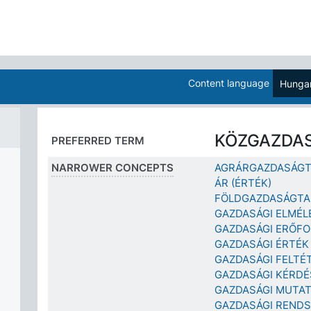
Content language
Hungar
KÖZGAZDA
PREFERRED TERM
NARROWER CONCEPTS
AGRÁRGAZDASÁG
ÁR (ÉRTÉK)
FÖLDGAZDASÁGT
GAZDASÁGI ELMÉL
GAZDASÁGI ERŐF
GAZDASÁGI ÉRTÉK
GAZDASÁGI FELTÉ
GAZDASÁGI KÉRDÉ
GAZDASÁGI MUTA
GAZDASÁGI REND