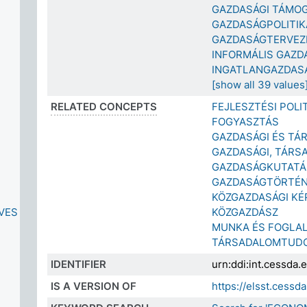
GAZDASÁGI TÁMO
GAZDASÁGPOLITIK
GAZDASÁGTERVEZ
INFORMÁLIS GAZD
INGATLANGAZDAS
[show all 39 values
RELATED CONCEPTS
FEJLESZTÉSI POLI
FOGYASZTÁS
GAZDASÁGI ÉS TÁ
GAZDASÁGI, TÁRS
GAZDASÁGKUTATÁ
GAZDASÁGTÖRTÉ
KÖZGAZDASÁGI KÉ
VES
KÖZGAZDÁSZ
MUNKA ÉS FOGLA
TÁRSADALOMTUD
IDENTIFIER
urn:ddi:int.cessda
IS A VERSION OF
https://elsst.cess