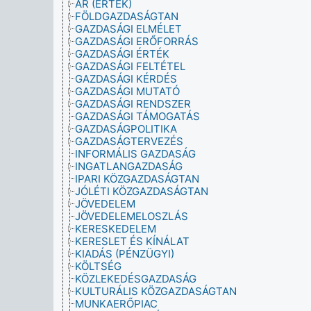
ÁR (ÉRTÉK)
FÖLDGAZDASÁGTAN
GAZDASÁGI ELMÉLET
GAZDASÁGI ERŐFORRÁS
GAZDASÁGI ÉRTÉK
GAZDASÁGI FELTÉTEL
GAZDASÁGI KÉRDÉS
GAZDASÁGI MUTATÓ
GAZDASÁGI RENDSZER
GAZDASÁGI TÁMOGATÁS
GAZDASÁGPOLITIKA
GAZDASÁGTERVEZÉS
INFORMÁLIS GAZDASÁG
INGATLANGAZDASÁG
IPARI KÖZGAZDASÁGTAN
JÓLÉTI KÖZGAZDASÁGTAN
JÖVEDELEM
JÖVEDELEMELOSZLÁS
KERESKEDELEM
KERESLET ÉS KÍNÁLAT
KIADÁS (PÉNZÜGYI)
KÖLTSÉG
KÖZLEKEDÉSGAZDASÁG
KULTURÁLIS KÖZGAZDASÁGTAN
MUNKAERŐPIAC