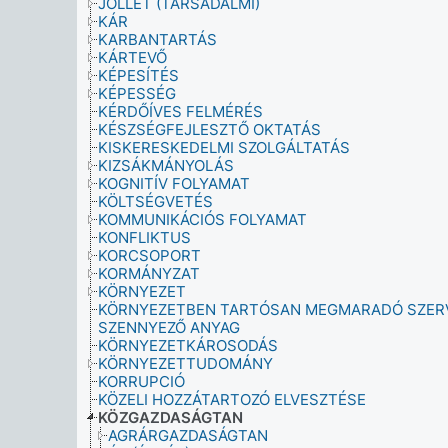
JÓLLÉT (TÁRSADALMI)
KÁR
KARBANTARTÁS
KÁRTEVŐ
KÉPESÍTÉS
KÉPESSÉG
KÉRDŐÍVES FELMÉRÉS
KÉSZSÉGFEJLESZTŐ OKTATÁS
KISKERESKEDELMI SZOLGÁLTATÁS
KIZSÁKMÁNYOLÁS
KOGNITÍV FOLYAMAT
KÖLTSÉGVETÉS
KOMMUNIKÁCIÓS FOLYAMAT
KONFLIKTUS
KORCSOPORT
KORMÁNYZAT
KÖRNYEZET
KÖRNYEZETBEN TARTÓSAN MEGMARADÓ SZER
SZENNYEZŐ ANYAG
KÖRNYEZETKÁROSODÁS
KÖRNYEZETTUDOMÁNY
KORRUPCIÓ
KÖZELI HOZZÁTARTOZÓ ELVESZTÉSE
KÖZGAZDASÁGTAN
AGRÁRGAZDASÁGTAN