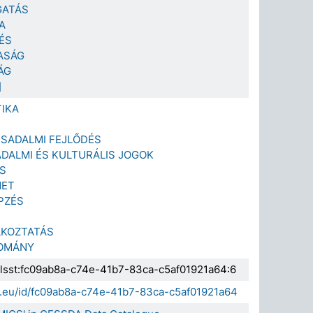
GATÁS
A
ÉS
ASÁG
ÁG
]
TIKA
RSADALMI FEJLŐDÉS
ADALMI ÉS KULTURÁLIS JOGOK
S
NET
PZÉS
LKOZTATÁS
OMÁNY
.elsst:fc09ab8a-c74e-41b7-83ca-c5af01921a64:6
da.eu/id/fc09ab8a-c74e-41b7-83ca-c5af01921a64