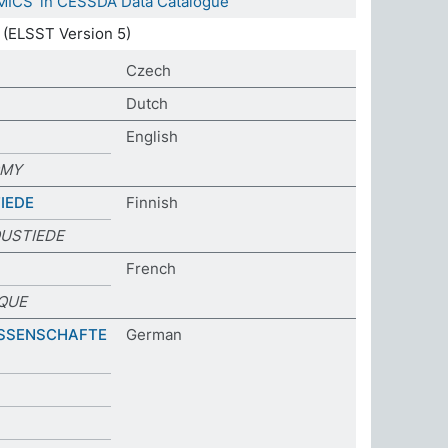
MICS' in CESSDA Data Catalogue
(ELSST Version 5)
Czech
Dutch
English
OMY
IEDE
Finnish
OUSTIEDE
French
IQUE
SSENSCHAFTE
German