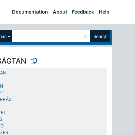
Documentation
About
Feedback
Help
×
ian
Search
SÁGTAN
TAN
AN
ET
ORRÁS
TEL
S
TÓ
SZER