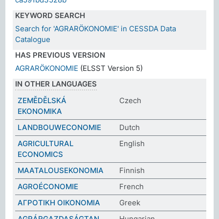
KEYWORD SEARCH
Search for 'AGRARÖKONOMIE' in CESSDA Data
Catalogue
HAS PREVIOUS VERSION
AGRARÖKONOMIE
(ELSST Version 5)
IN OTHER LANGUAGES
ZEMĚDĚLSKÁ
Czech
EKONOMIKA
LANDBOUWECONOMIE
Dutch
AGRICULTURAL
English
ECONOMICS
MAATALOUSEKONOMIA
Finnish
AGROÉCONOMIE
French
ΑΓΡΟΤΙΚΗ ΟΙΚΟΝΟΜΙΑ
Greek
AGRÁRGAZDASÁGTAN
Hungarian