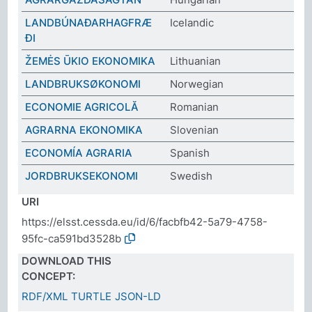
LANDBÚNAÐARHAGFRÆ
Icelandic
ÐI
ŽEMĖS ŪKIO EKONOMIKA
Lithuanian
LANDBRUKSØKONOMI
Norwegian
ECONOMIE AGRICOLĂ
Romanian
AGRARNA EKONOMIKA
Slovenian
ECONOMÍA AGRARIA
Spanish
JORDBRUKSEKONOMI
Swedish
URI
https://elsst.cessda.eu/id/6/facbfb42-5a79-4758-
95fc-ca591bd3528b
DOWNLOAD THIS
CONCEPT:
RDF/XML
TURTLE
JSON-LD