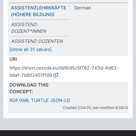
ASSISTENZLEHRKRÄFTE
German
(HÖHERE BILDUNG)
ASSISTENZ-
DOZENT*INNEN
ASSISTENZ-DOZENTEN
[show all 31 values]
URI
https://elsst.cessda.eu/id/6/d5c5f762-743d-4d63-
b6a1-7b652451f109
DOWNLOAD THIS
CONCEPT:
RDF/XML
TURTLE
JSON-LD
Created 2/24/25, last modified 8/28/25