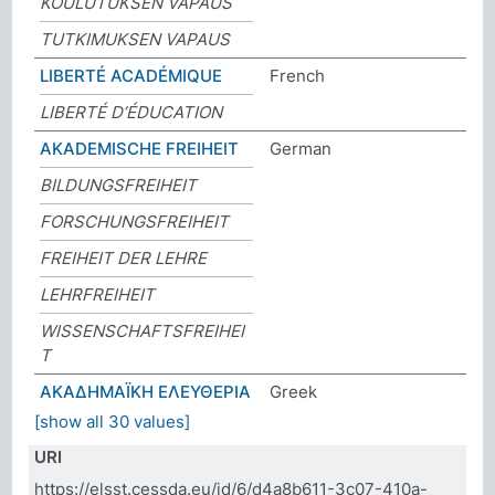
KOULUTUKSEN VAPAUS
TUTKIMUKSEN VAPAUS
LIBERTÉ ACADÉMIQUE
French
LIBERTÉ D’ÉDUCATION
AKADEMISCHE FREIHEIT
German
BILDUNGSFREIHEIT
FORSCHUNGSFREIHEIT
FREIHEIT DER LEHRE
LEHRFREIHEIT
WISSENSCHAFTSFREIHEI
T
ΑΚΑΔΗΜΑΪΚΗ ΕΛΕΥΘΕΡΙΑ
Greek
[show all 30 values]
URI
https://elsst.cessda.eu/id/6/d4a8b611-3c07-410a-