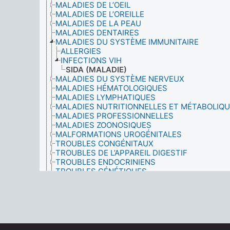
MALADIES DE L’OEIL
MALADIES DE L’OREILLE
MALADIES DE LA PEAU
MALADIES DENTAIRES
MALADIES DU SYSTÈME IMMUNITAIRE
ALLERGIES
INFECTIONS VIH
SIDA (MALADIE)
MALADIES DU SYSTÈME NERVEUX
MALADIES HÉMATOLOGIQUES
MALADIES LYMPHATIQUES
MALADIES NUTRITIONNELLES ET MÉTABOLIQ
MALADIES PROFESSIONNELLES
MALADIES ZOONOSIQUES
MALFORMATIONS UROGÉNITALES
TROUBLES CONGÉNITAUX
TROUBLES DE L’APPAREIL DIGESTIF
TROUBLES ENDOCRINIENS
TROUBLES GÉNÉTIQUES
TROUBLES MENTAUX
TROUBLES MUSCULO-SQUELETTIQUES
MASS OBSERVATION
MATÉRIEL DIDACTIQUE
MEMBRES DE LA FAMILLE
MÉNAGES