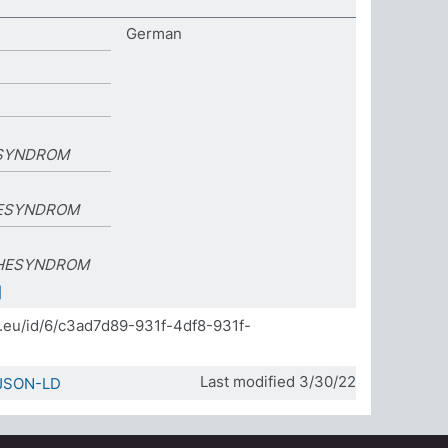
German
ZSYNDROM
ESYNDROM
HESYNDROM
]
da.eu/id/6/c3ad7d89-931f-4df8-931f-
Last modified 3/30/22
JSON-LD