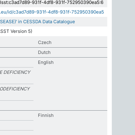
.elsst:c3ad7d89-931f-4df8-931f-752950390ea5:6
da.eu/id/c3ad7d89-931f-4df8-931f-752950390ea5
DISEASE)' in CESSDA Data Catalogue
SST Version 5)
Czech
Dutch
English
E DEFICIENCY
ODEFICIENCY
Finnish