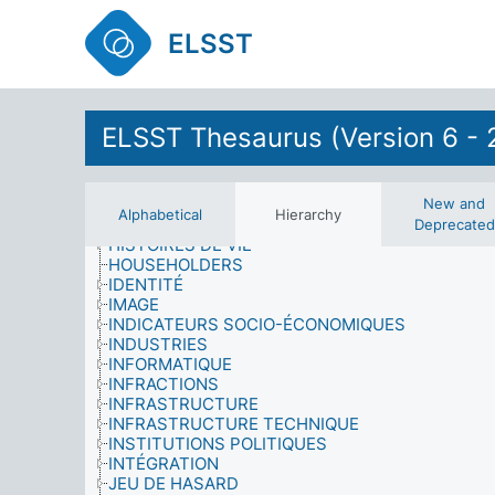
PROFESSIONNELLE
FORCES ARMÉES
ELSST
FORMES ET GENRES LITTÉRAIRES
GESTION
GOUVERNEMENT
GROUPES
GROUPES D'ÂGE
ELSST Thesaurus (Version 6 - 
GUERRE
HANDICAPS
HISTOIRE BRITANNIQUE
HISTOIRE ET DISCIPLINES APPARENTÉES
New and
Alphabetical
Hierarchy
HISTOIRE NATURELLE
Deprecated
HISTOIRES DE VIE
HOUSEHOLDERS
IDENTITÉ
IMAGE
INDICATEURS SOCIO-ÉCONOMIQUES
INDUSTRIES
INFORMATIQUE
INFRACTIONS
INFRASTRUCTURE
INFRASTRUCTURE TECHNIQUE
INSTITUTIONS POLITIQUES
INTÉGRATION
JEU DE HASARD