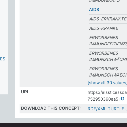
IMMUUNIKATO
AIDS
AIDS-ERKRANKTE
AIDS-KRANKE
ERWORBENES
IMMUNDEFIZIEN
ERWORBENES
UES
IMMUNSCHWÄCH
ERWORBENES
IMMUNSCHWAEC
[show all 30 values
URI
https://elsst.cess
752950390ea5
DOWNLOAD THIS CONCEPT:
RDF/XML
TURTLE