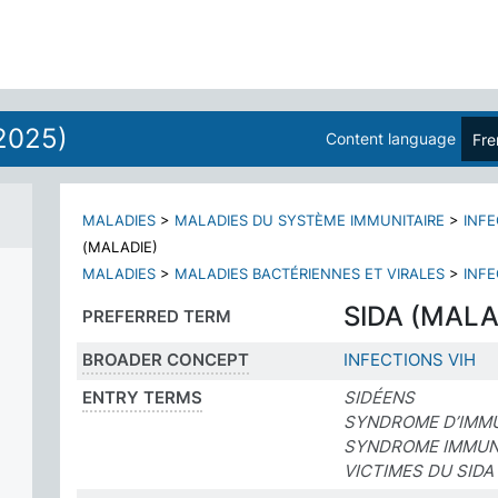
2025)
Content language
Fre
MALADIES
>
MALADIES DU SYSTÈME IMMUNITAIRE
>
INFE
(MALADIE)
MALADIES
>
MALADIES BACTÉRIENNES ET VIRALES
>
INFE
SIDA (MALA
PREFERRED TERM
BROADER CONCEPT
INFECTIONS VIH
ENTRY TERMS
SIDÉENS
SYNDROME D’IMMU
SYNDROME IMMUNO
VICTIMES DU SIDA