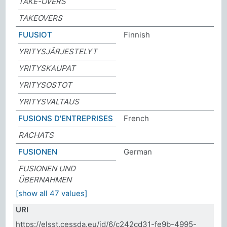
TAKE-OVERS
TAKEOVERS
FUUSIOT
Finnish
YRITYSJÄRJESTELYT
YRITYSKAUPAT
YRITYSOSTOT
YRITYSVALTAUS
FUSIONS D'ENTREPRISES
French
RACHATS
FUSIONEN
German
FUSIONEN UND
ÜBERNAHMEN
[show all 47 values]
URI
https://elsst.cessda.eu/id/6/c242cd31-fe9b-4995-