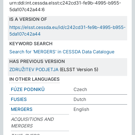
urn:ddi:int.cessda.elsst:c242cd31-fe9b-4995-b955-
5da107c42a44:6
IS A VERSION OF
https://elsst.cessda.eu/id/c242cd31-fe9b-4995-b955-
5da107c42a44
KEYWORD SEARCH
Search for 'MERGERS' in CESSDA Data Catalogue
HAS PREVIOUS VERSION
ZDRUŽITEV PODJETJA
(ELSST Version 5)
IN OTHER LANGUAGES
FÚZE PODNIKŮ
Czech
FUSIES
Dutch
MERGERS
English
ACQUISITIONS AND
MERGERS