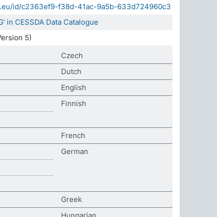
sda.eu/id/c2363ef9-f38d-41ac-9a5b-633d724960c3
G' in CESSDA Data Catalogue
ersion 5)
Czech
Dutch
English
Finnish
French
German
Greek
Hungarian