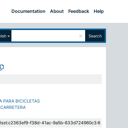
Documentation
About
Feedback
Help
×
ish
Search
 PARA BICICLETAS
 CARRETERA
a.elsst:c2363ef9-f38d-41ac-9a5b-633d724960c3:6