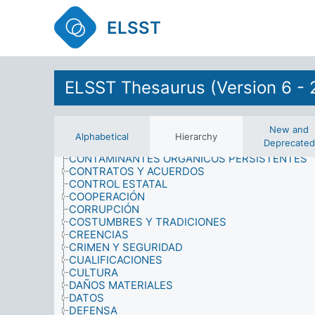
CIENCIAS MÉDICAS
CIENCIAS SOCIALES
ELSST
CINTURONES VERDES
CLIMA
COMPORTAMIENTO HUMANO
CONCIENCIA
CONCURSOS
ELSST Thesaurus (Version 6 - 
CONDICIONES CULTURALES
CONFLICTOS
CONSEJOS
New and
CONSERVACIÓN
Alphabetical
Hierarchy
Deprecated
CONSUMO
CONTAMINANTES ORGÁNICOS PERSISTENTES
CONTRATOS Y ACUERDOS
CONTROL ESTATAL
COOPERACIÓN
CORRUPCIÓN
COSTUMBRES Y TRADICIONES
CREENCIAS
CRIMEN Y SEGURIDAD
CUALIFICACIONES
CULTURA
DAÑOS MATERIALES
DATOS
DEFENSA