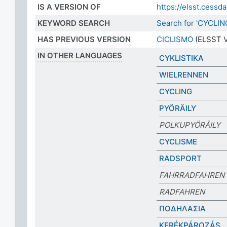
IS A VERSION OF
https://elsst.ces
KEYWORD SEARCH
Search for 'CYCLIN
HAS PREVIOUS VERSION
CICLISMO
(ELSST V
IN OTHER LANGUAGES
CYKLISTIKA
WIELRENNEN
CYCLING
PYÖRÄILY
POLKUPYÖRÄILY
CYCLISME
RADSPORT
FAHRRADFAHREN
RADFAHREN
ΠΟΔΗΛΑΣΙΑ
KERÉKPÁROZÁS