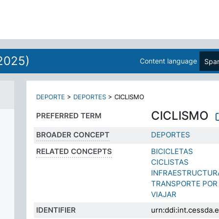
2025)
Content language
Span
DEPORTE
>
DEPORTES
>
CICLISMO
CICLISMO
PREFERRED TERM
BROADER CONCEPT
DEPORTES
RELATED CONCEPTS
BICICLETAS
CICLISTAS
INFRAESTRUCTURA
TRANSPORTE POR
VIAJAR
IDENTIFIER
urn:ddi:int.cessd