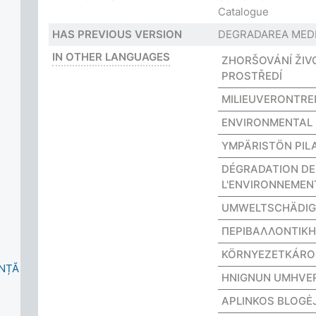
Catalogue
HAS PREVIOUS VERSION
DEGRADAREA MEDI
IN OTHER LANGUAGES
ZHORŠOVÁNÍ ŽIV
PROSTŘEDÍ
MILIEUVERONTREI
ENVIRONMENTAL
YMPÄRISTÖN PIL
DÉGRADATION DE
L'ENVIRONNEMEN
UMWELTSCHÄDI
ΠΕΡΙΒΑΛΛΟΝΤΙΚ
KÖRNYEZETKÁR
INȚĂ
HNIGNUN UMHVER
APLINKOS BLOGĖ