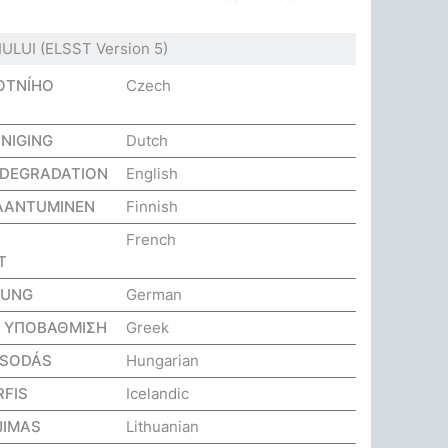
ULUI
(ELSST Version 5)
OTNÍHO
Czech
NIGING
Dutch
 DEGRADATION
English
AANTUMINEN
Finnish
French
T
GUNG
German
Η ΥΠΟΒΑΘΜΙΣΗ
Greek
OSODÁS
Hungarian
FIS
Icelandic
JIMAS
Lithuanian