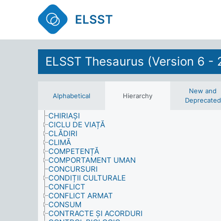
BOLI
BUGETE
ELSST
BUNĂSTARE (SĂNĂTATE)
BUNĂSTARE (SOCIETATE)
BUNĂSTARE SOCIALĂ
CALAMITĂȚI, ACCIDENTE ȘI RISCURI
CĂLĂTORIE
ELSST Thesaurus (Version 6 - 
CALIFICĂRI
CALITATE
CÂNTĂREȚI
CARIERĂ
New and
Alphabetical
Hierarchy
CERCETARE
Deprecated
CHIMICALE
CHIRIAȘI
CICLU DE VIAȚĂ
CLĂDIRI
CLIMĂ
COMPETENȚĂ
COMPORTAMENT UMAN
CONCURSURI
CONDIȚII CULTURALE
CONFLICT
CONFLICT ARMAT
CONSUM
CONTRACTE ȘI ACORDURI