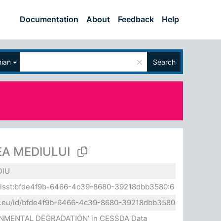
Documentation
About
Feedback
Help
×
ian
Search
A MEDIULUI
DIU
a.elsst:bfde4f9b-6466-4c39-8680-39218dbb3580:6
sda.eu/id/bfde4f9b-6466-4c39-8680-39218dbb3580
RONMENTAL DEGRADATION' in CESSDA Data