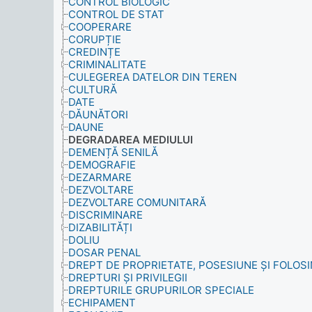
CONTROL BIOLOGIC
CONTROL DE STAT
COOPERARE
CORUPȚIE
CREDINȚE
CRIMINALITATE
CULEGEREA DATELOR DIN TEREN
CULTURĂ
DATE
DĂUNĂTORI
DAUNE
DEGRADAREA MEDIULUI
DEMENȚĂ SENILĂ
DEMOGRAFIE
DEZARMARE
DEZVOLTARE
DEZVOLTARE COMUNITARĂ
DISCRIMINARE
DIZABILITĂȚI
DOLIU
DOSAR PENAL
DREPT DE PROPRIETATE, POSESIUNE ȘI FOLOS
DREPTURI ȘI PRIVILEGII
DREPTURILE GRUPURILOR SPECIALE
ECHIPAMENT