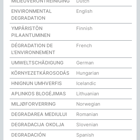
MILIEUVERONTREINIGING
Dutch
ENVIRONMENTAL
English
DEGRADATION
YMPÄRISTÖN
Finnish
PILAANTUMINEN
DÉGRADATION DE
French
L'ENVIRONNEMENT
UMWELTSCHÄDIGUNG
German
KÖRNYEZETKÁROSODÁS
Hungarian
HNIGNUN UMHVERFIS
Icelandic
APLINKOS BLOGĖJIMAS
Lithuanian
MILJØFORVERRING
Norwegian
DEGRADAREA MEDIULUI
Romanian
DEGRADACIJA OKOLJA
Slovenian
DEGRADACIÓN
Spanish