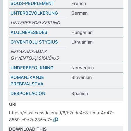
SOUS-PEUPLEMENT
French
UNTERBEVÖLKERUNG
German
UNTERBEVOELKERUNG
ALULNÉPESEDÉS
Hungarian
GYVENTOJŲ STYGIUS
Lithuanian
NEPAKANKAMAS
GYVENTOJŲ SKAIČIUS
UNDERBEFOLKNING
Norwegian
POMANJKANJE
Slovenian
PREBIVALSTVA
DESPOBLACIÓN
Spanish
URI
https://elsst.cessda.eu/id/6/b2dde4c3-fcda-4e47-
8559-c9e2e235cc7c
DOWNLOAD THIS