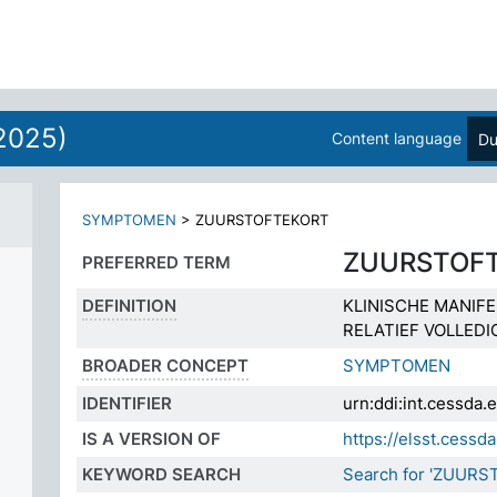
2025)
Content language
Du
SYMPTOMEN
>
ZUURSTOFTEKORT
ZUURSTOF
PREFERRED TERM
DEFINITION
KLINISCHE MANIF
RELATIEF VOLLED
BROADER CONCEPT
SYMPTOMEN
IDENTIFIER
urn:ddi:int.cessda
IS A VERSION OF
https://elsst.cess
KEYWORD SEARCH
Search for 'ZUURS