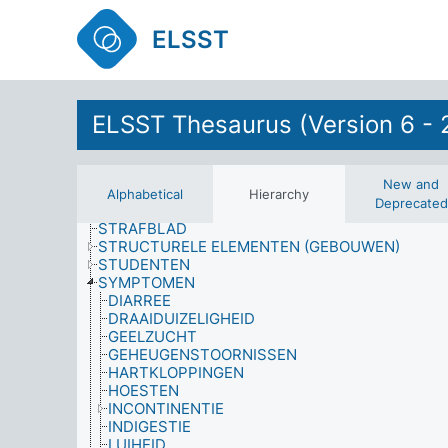
SOCIAAL BELEID
SOCIAAL-ECONOMISCHE INDICATOREN
ELSST
SOCIALE PROBLEMEN
SOCIALE STRUCTUUR
SOCIALE SYSTEMEN
SOCIALE WELVAART
ELSST Thesaurus (Version 6 - 
SOCIALE WETENSCHAPPEN
SOCIOLOGIE
SPORT
STAATSCONTROLE
New and
STEEKPROEFPROCEDURES
Alphabetical
Hierarchy
Deprecated
STERFGEVAL
STRAFBLAD
STRUCTURELE ELEMENTEN (GEBOUWEN)
STUDENTEN
SYMPTOMEN
DIARREE
DRAAIDUIZELIGHEID
GEELZUCHT
GEHEUGENSTOORNISSEN
HARTKLOPPINGEN
HOESTEN
INCONTINENTIE
INDIGESTIE
LUIHEID