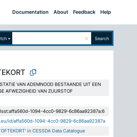
Documentation
About
Feedback
Help
×
tch
Search
TEKORT
ESTATIE VAN ADEMNOOD BESTAANDE UIT EEN
IGE AFWEZIGHEID VAN ZUURSTOF
.elsst:affa560d-1094-4cc0-9829-6c86aa92387a:6
da.eu/id/affa560d-1094-4cc0-9829-6c86aa92387a
TOFTEKORT' in CESSDA Data Catalogue