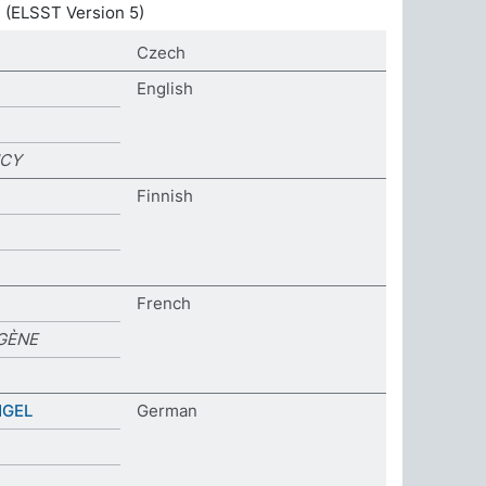
T
(ELSST Version 5)
Czech
English
NCY
Finnish
French
GÈNE
GEL
German