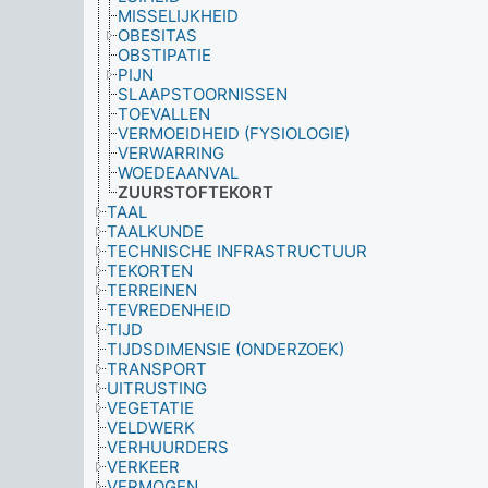
MISSELIJKHEID
OBESITAS
OBSTIPATIE
PIJN
SLAAPSTOORNISSEN
TOEVALLEN
VERMOEIDHEID (FYSIOLOGIE)
VERWARRING
WOEDEAANVAL
ZUURSTOFTEKORT
TAAL
TAALKUNDE
TECHNISCHE INFRASTRUCTUUR
TEKORTEN
TERREINEN
TEVREDENHEID
TIJD
TIJDSDIMENSIE (ONDERZOEK)
TRANSPORT
UITRUSTING
VEGETATIE
VELDWERK
VERHUURDERS
VERKEER
VERMOGEN