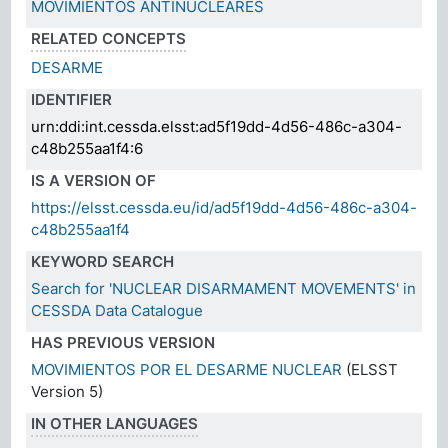
MOVIMIENTOS ANTINUCLEARES
RELATED CONCEPTS
DESARME
IDENTIFIER
urn:ddi:int.cessda.elsst:ad5f19dd-4d56-486c-a304-
c48b255aa1f4:6
IS A VERSION OF
https://elsst.cessda.eu/id/ad5f19dd-4d56-486c-a304-
c48b255aa1f4
KEYWORD SEARCH
Search for 'NUCLEAR DISARMAMENT MOVEMENTS' in
CESSDA Data Catalogue
HAS PREVIOUS VERSION
MOVIMIENTOS POR EL DESARME NUCLEAR
(ELSST
Version 5)
IN OTHER LANGUAGES