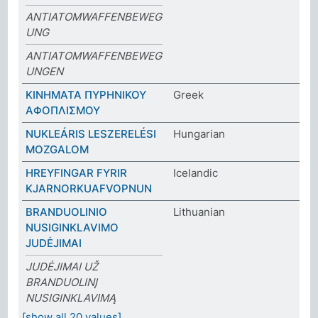
ANTIATOMWAFFENBEWEG
UNG
ANTIATOMWAFFENBEWEG
UNGEN
ΚΙΝΗΜΑΤΑ ΠΥΡΗΝΙΚΟΥ
Greek
ΑΦΟΠΛΙΣΜΟΥ
NUKLEÁRIS LESZERELÉSI
Hungarian
MOZGALOM
HREYFINGAR FYRIR
Icelandic
KJARNORKUAFVOPNUN
BRANDUOLINIO
Lithuanian
NUSIGINKLAVIMO
JUDĖJIMAI
JUDĖJIMAI UŽ
BRANDUOLINĮ
NUSIGINKLAVIMĄ
[show all 20 values]