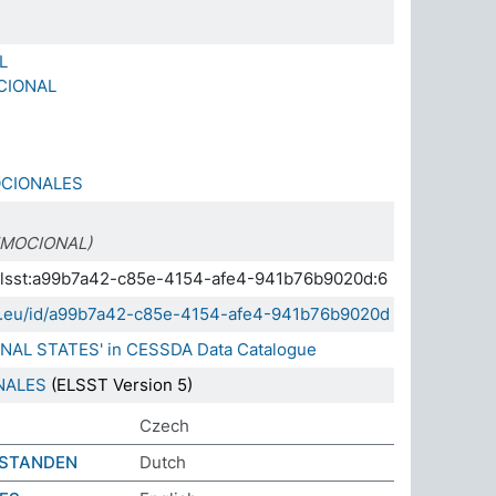
L
CIONAL
CIONALES
MOCIONAL)
a.elsst:a99b7a42-c85e-4154-afe4-941b76b9020d:6
sda.eu/id/a99b7a42-c85e-4154-afe4-941b76b9020d
ONAL STATES' in CESSDA Data Catalogue
NALES
(ELSST Version 5)
Czech
ESTANDEN
Dutch