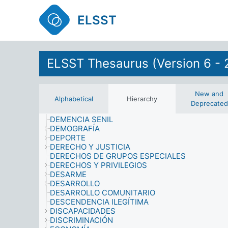
CONTROL ESTATAL
COOPERACIÓN
ELSST
CORRUPCIÓN
COSTUMBRES Y TRADICIONES
CREENCIAS
CRIMEN Y SEGURIDAD
CUALIFICACIONES
ELSST Thesaurus (Version 6 - 
CULTURA
DAÑOS MATERIALES
DATOS
DEFENSA
New and
Alphabetical
Hierarchy
DEGRADACIÓN MEDIOAMBIENTAL
Deprecated
DELITOS
DEMENCIA SENIL
DEMOGRAFÍA
DEPORTE
DERECHO Y JUSTICIA
DERECHOS DE GRUPOS ESPECIALES
DERECHOS Y PRIVILEGIOS
DESARME
DESARROLLO
DESARROLLO COMUNITARIO
DESCENDENCIA ILEGÍTIMA
DISCAPACIDADES
DISCRIMINACIÓN