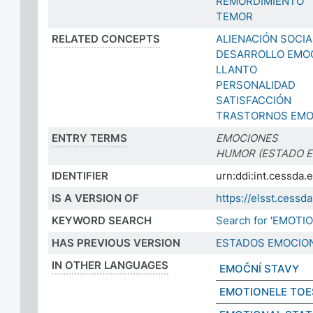
REMORDIMIENTO
TEMOR
RELATED CONCEPTS
ALIENACIÓN SOCIA
DESARROLLO EMO
LLANTO
PERSONALIDAD
SATISFACCIÓN
TRASTORNOS EMO
ENTRY TERMS
EMOCIONES
HUMOR (ESTADO E
IDENTIFIER
urn:ddi:int.cessd
IS A VERSION OF
https://elsst.ces
KEYWORD SEARCH
Search for 'EMOTI
HAS PREVIOUS VERSION
ESTADOS EMOCIO
IN OTHER LANGUAGES
EMOČNÍ STAVY
EMOTIONELE TO