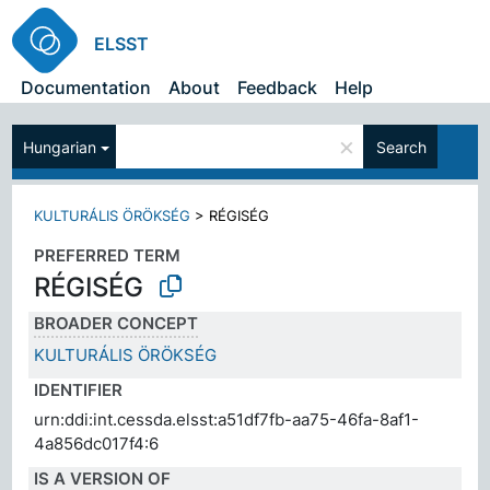
ELSST
Documentation
About
Feedback
Help
×
Hungarian
Search
KULTURÁLIS ÖRÖKSÉG
>
RÉGISÉG
PREFERRED TERM
RÉGISÉG
BROADER CONCEPT
KULTURÁLIS ÖRÖKSÉG
IDENTIFIER
urn:ddi:int.cessda.elsst:a51df7fb-aa75-46fa-8af1-
4a856dc017f4:6
IS A VERSION OF