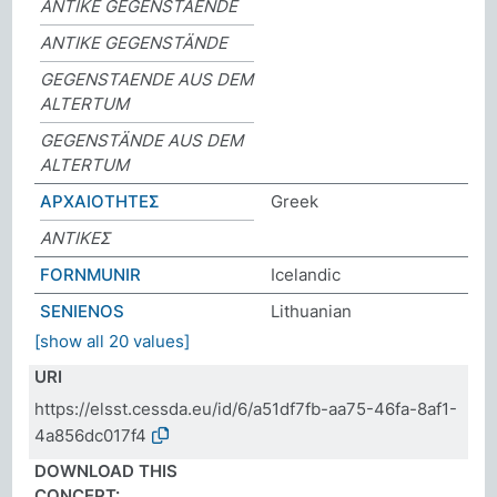
ANTIKE GEGENSTAENDE
ANTIKE GEGENSTÄNDE
GEGENSTAENDE AUS DEM
ALTERTUM
GEGENSTÄNDE AUS DEM
ALTERTUM
ΑΡΧΑΙΟΤΗΤΕΣ
Greek
ΑΝΤΙΚΕΣ
FORNMUNIR
Icelandic
SENIENOS
Lithuanian
[show all 20 values]
URI
https://elsst.cessda.eu/id/6/a51df7fb-aa75-46fa-8af1-
4a856dc017f4
DOWNLOAD THIS
CONCEPT: