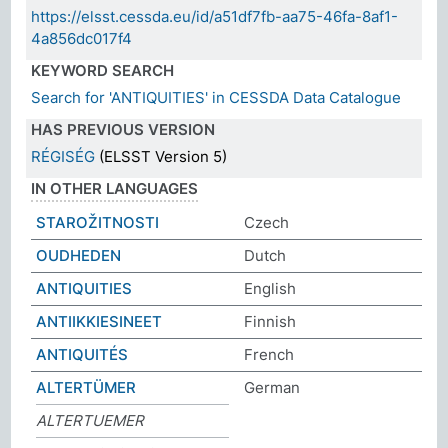
https://elsst.cessda.eu/id/a51df7fb-aa75-46fa-8af1-
4a856dc017f4
KEYWORD SEARCH
Search for 'ANTIQUITIES' in CESSDA Data Catalogue
HAS PREVIOUS VERSION
RÉGISÉG
(ELSST Version 5)
IN OTHER LANGUAGES
STAROŽITNOSTI
Czech
OUDHEDEN
Dutch
ANTIQUITIES
English
ANTIIKKIESINEET
Finnish
ANTIQUITÉS
French
ALTERTÜMER
German
ALTERTUEMER