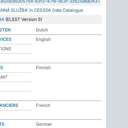
sda.eu/id/a5005764-b3f3-47fe-9c3f-3cb25a8a0431
ANNÁ SLUŽBA' in CESSDA Data Catalogue
BA
(ELSST Version 5)
STEN
Dutch
VICES
English
IONS
US
Finnish
MAT
ANCIERS
French
TE
German