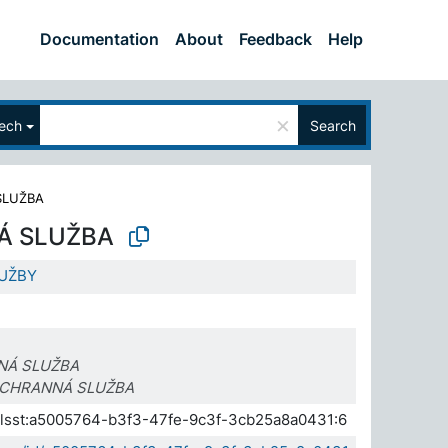
Documentation
About
Feedback
Help
×
ech
Search
SLUŽBA
Á SLUŽBA
UŽBY
NÁ SLUŽBA
ÁCHRANNÁ SLUŽBA
.elsst:a5005764-b3f3-47fe-9c3f-3cb25a8a0431:6