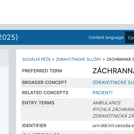
2025)
Content language
Cz
SOCIÁLNÍ PÉČE
>
ZDRAVOTNICKÉ SLUŽBY
>
ZÁCHRANNÁ 
ZÁCHRANN
PREFERRED TERM
BROADER CONCEPT
ZDRAVOTNICKÉ SL
RELATED CONCEPTS
PACIENTI
ENTRY TERMS
AMBULANCE
RYCHLÁ ZÁCHRAN
ZDRAVOTNICKÁ Z
IDENTIFIER
urn:ddi:int.cessda