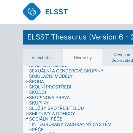
PSYCHOLOGIE
RIZIKA, NEHODY A KATASTROFY
ELSST
RODINNÉ POVINNOSTI
RODINNÉ PROSTŘEDÍ
RODINNÝ STAV
RODINY
ROLE
ELSST Thesaurus (Version 6 - 
ROZHOVORY (SBĚR DAT)
ROZPOČTY
ROZVOJ
ROZVOJ KOMUNITY
New and
Alphabetical
Hierarchy
SCHOPNOST
Deprecated
SENILNÍ DEMENCE
SEXUÁLNÍ A GENDEROVÉ SKUPINY
SIMULAČNÍ MODELY
ŠKODA
ŠKOLNÍ PROSTŘEDÍ
ŠKŮDCI
SKUPINOVÁ PRÁVA
SKUPINY
SLUŽBY SPOTŘEBITELŮM
SMLOUVY A DOHODY
SOCIÁLNÍ PÉČE
INTEGROVANÝ ZÁCHRANNÝ SYSTÉM
PÉČE