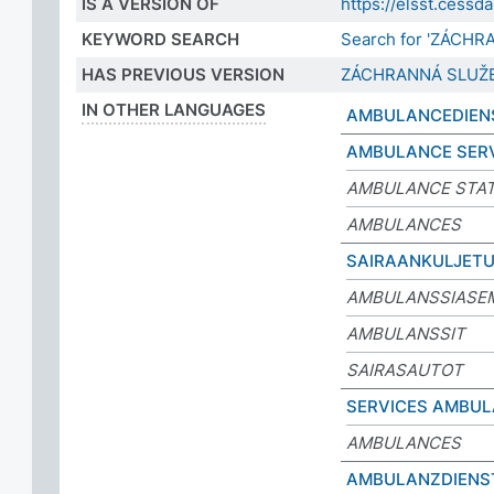
IS A VERSION OF
https://elsst.ces
KEYWORD SEARCH
Search for 'ZÁCHR
HAS PREVIOUS VERSION
ZÁCHRANNÁ SLUŽ
IN OTHER LANGUAGES
AMBULANCEDIEN
AMBULANCE SER
AMBULANCE STAT
AMBULANCES
SAIRAANKULJET
AMBULANSSIASE
AMBULANSSIT
SAIRASAUTOT
SERVICES AMBUL
AMBULANCES
AMBULANZDIENS