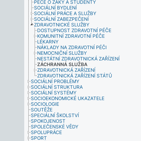
PÉČE O ŽÁKY A STUDENTY
SOCIÁLNÍ BYDLENÍ
SOCIÁLNÍ PRÁCE A SLUŽBY
SOCIÁLNÍ ZABEZPEČENÍ
ZDRAVOTNICKÉ SLUŽBY
DOSTUPNOST ZDRAVOTNÍ PÉČE
KOMUNITNÍ ZDRAVOTNÍ PÉČE
LÉKARNY
NÁKLADY NA ZDRAVOTNÍ PÉČI
NEMOCNIČNÍ SLUŽBY
NESTÁTNÍ ZDRAVOTNICKÁ ZAŘÍZENÍ
ZÁCHRANNÁ SLUŽBA
ZDRAVOTNICKÁ ZAŘÍZENÍ
ZDRAVOTNICKÁ ZAŘÍZENÍ STÁTŮ
SOCIÁLNÍ PROBLÉMY
SOCIÁLNÍ STRUKTURA
SOCIÁLNÍ SYSTÉMY
SOCIOEKONOMICKÉ UKAZATELE
SOCIOLOGIE
SOUTĚŽE
SPECIÁLNÍ ŠKOLSTVÍ
SPOKOJENOST
SPOLEČENSKÉ VĚDY
SPOLUPRÁCE
SPORT