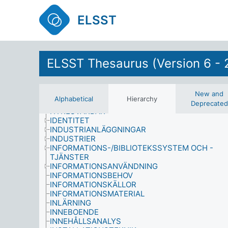
FYSISKA EGENSKAPER
GEOVETENSKAP
ELSST
GRÖNBÄLTESOMRÅDEN
GRUPPER
HÄLSA
HÄLSOPROFESSIONER
HASARDSPEL
ELSST Thesaurus (Version 6 - 
HEMARBETARE
HEMARBETE
HISTORIA OCH NÄRBESLÄKTADE ÄMNEN
HUSHÅLL
New and
Alphabetical
Hierarchy
HUSHÅLLSANSVAR
Deprecated
HYRESVÄRDAR
IDENTITET
INDUSTRIANLÄGGNINGAR
INDUSTRIER
INFORMATIONS-/BIBLIOTEKSSYSTEM OCH -
TJÄNSTER
INFORMATIONSANVÄNDNING
INFORMATIONSBEHOV
INFORMATIONSKÄLLOR
INFORMATIONSMATERIAL
INLÄRNING
INNEBOENDE
INNEHÅLLSANALYS