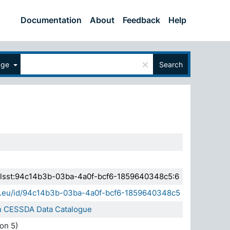
Documentation
About
Feedback
Help
×
age
Search
a.elsst:94c14b3b-03ba-4a0f-bcf6-1859640348c5:6
sda.eu/id/94c14b3b-03ba-4a0f-bcf6-1859640348c5
 in CESSDA Data Catalogue
on 5)