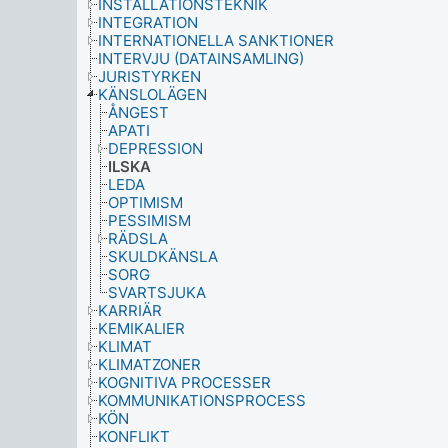
INSTALLATIONSTEKNIK
INTEGRATION
INTERNATIONELLA SANKTIONER
INTERVJU (DATAINSAMLING)
JURISTYRKEN
KÄNSLOLÄGEN
ÅNGEST
APATI
DEPRESSION
ILSKA
LEDA
OPTIMISM
PESSIMISM
RÄDSLA
SKULDKÄNSLA
SORG
SVARTSJUKA
KARRIÄR
KEMIKALIER
KLIMAT
KLIMATZONER
KOGNITIVA PROCESSER
KOMMUNIKATIONSPROCESS
KÖN
KONFLIKT