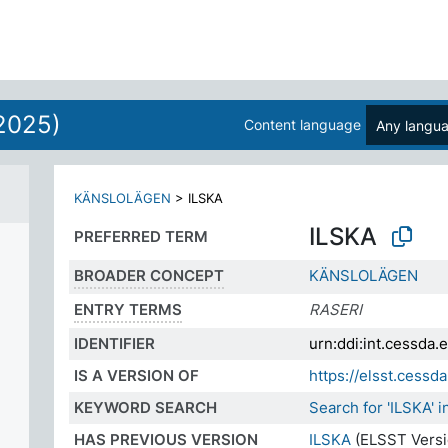
2025)
Content language
Any langu
KÄNSLOLÄGEN
>
ILSKA
ILSKA
PREFERRED TERM
BROADER CONCEPT
KÄNSLOLÄGEN
ENTRY TERMS
RASERI
IDENTIFIER
urn:ddi:int.cessd
IS A VERSION OF
https://elsst.ces
KEYWORD SEARCH
Search for 'ILSKA'
HAS PREVIOUS VERSION
ILSKA
(ELSST Versi