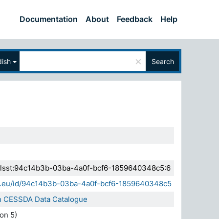
Documentation
About
Feedback
Help
×
ish
Search
a.elsst:94c14b3b-03ba-4a0f-bcf6-1859640348c5:6
sda.eu/id/94c14b3b-03ba-4a0f-bcf6-1859640348c5
 in CESSDA Data Catalogue
on 5)