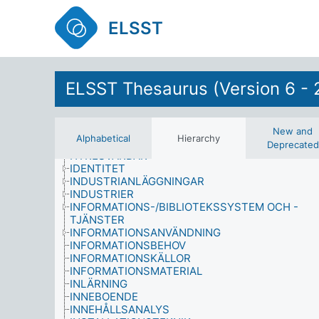
FYSISKA EGENSKAPER
GEOVETENSKAP
ELSST
GRÖNBÄLTESOMRÅDEN
GRUPPER
HÄLSA
HÄLSOPROFESSIONER
HASARDSPEL
ELSST Thesaurus (Version 6 - 
HEMARBETARE
HEMARBETE
HISTORIA OCH NÄRBESLÄKTADE ÄMNEN
HUSHÅLL
New and
Alphabetical
Hierarchy
HUSHÅLLSANSVAR
Deprecated
HYRESVÄRDAR
IDENTITET
INDUSTRIANLÄGGNINGAR
INDUSTRIER
INFORMATIONS-/BIBLIOTEKSSYSTEM OCH -
TJÄNSTER
INFORMATIONSANVÄNDNING
INFORMATIONSBEHOV
INFORMATIONSKÄLLOR
INFORMATIONSMATERIAL
INLÄRNING
INNEBOENDE
INNEHÅLLSANALYS