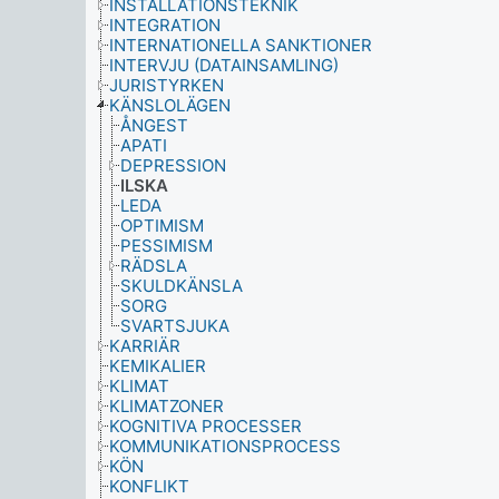
INSTALLATIONSTEKNIK
INTEGRATION
INTERNATIONELLA SANKTIONER
INTERVJU (DATAINSAMLING)
JURISTYRKEN
KÄNSLOLÄGEN
ÅNGEST
APATI
DEPRESSION
ILSKA
LEDA
OPTIMISM
PESSIMISM
RÄDSLA
SKULDKÄNSLA
SORG
SVARTSJUKA
KARRIÄR
KEMIKALIER
KLIMAT
KLIMATZONER
KOGNITIVA PROCESSER
KOMMUNIKATIONSPROCESS
KÖN
KONFLIKT