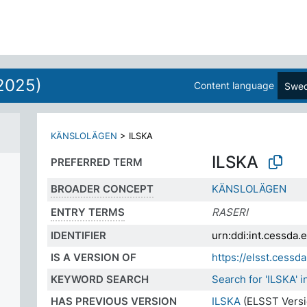
2025)
Content language
Swed
KÄNSLOLÄGEN
>
ILSKA
ILSKA
PREFERRED TERM
BROADER CONCEPT
KÄNSLOLÄGEN
ENTRY TERMS
RASERI
IDENTIFIER
urn:ddi:int.cessd
IS A VERSION OF
https://elsst.ces
KEYWORD SEARCH
Search for 'ILSKA'
HAS PREVIOUS VERSION
ILSKA
(ELSST Versi