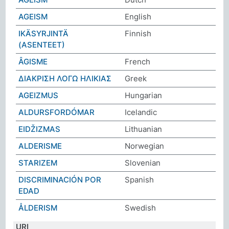
AGEISM
English
IKÄSYRJINTÄ
Finnish
(ASENTEET)
ÂGISME
French
ΔΙΑΚΡΙΣΗ ΛΟΓΩ ΗΛΙΚΙΑΣ
Greek
AGEIZMUS
Hungarian
ALDURSFORDÓMAR
Icelandic
EIDŽIZMAS
Lithuanian
ALDERISME
Norwegian
STARIZEM
Slovenian
DISCRIMINACIÓN POR
Spanish
EDAD
ÅLDERISM
Swedish
URI