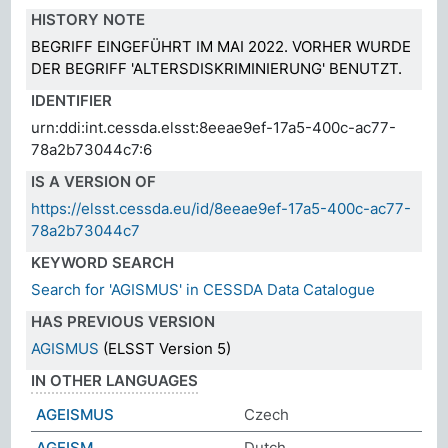
HISTORY NOTE
BEGRIFF EINGEFÜHRT IM MAI 2022. VORHER WURDE
DER BEGRIFF 'ALTERSDISKRIMINIERUNG' BENUTZT.
IDENTIFIER
urn:ddi:int.cessda.elsst:8eeae9ef-17a5-400c-ac77-
78a2b73044c7:6
IS A VERSION OF
https://elsst.cessda.eu/id/8eeae9ef-17a5-400c-ac77-
78a2b73044c7
KEYWORD SEARCH
Search for 'AGISMUS' in CESSDA Data Catalogue
HAS PREVIOUS VERSION
AGISMUS
(ELSST Version 5)
IN OTHER LANGUAGES
AGEISMUS
Czech
AGEISM
Dutch