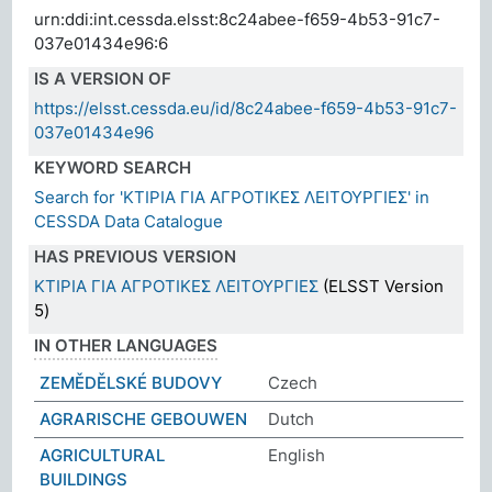
urn:ddi:int.cessda.elsst:8c24abee-f659-4b53-91c7-
037e01434e96:6
IS A VERSION OF
https://elsst.cessda.eu/id/8c24abee-f659-4b53-91c7-
037e01434e96
KEYWORD SEARCH
Search for 'ΚΤΙΡΙΑ ΓΙΑ ΑΓΡΟΤΙΚΕΣ ΛΕΙΤΟΥΡΓΙΕΣ' in
CESSDA Data Catalogue
HAS PREVIOUS VERSION
ΚΤΙΡΙΑ ΓΙΑ ΑΓΡΟΤΙΚΕΣ ΛΕΙΤΟΥΡΓΙΕΣ
(ELSST Version
5)
IN OTHER LANGUAGES
ZEMĚDĚLSKÉ BUDOVY
Czech
AGRARISCHE GEBOUWEN
Dutch
AGRICULTURAL
English
BUILDINGS