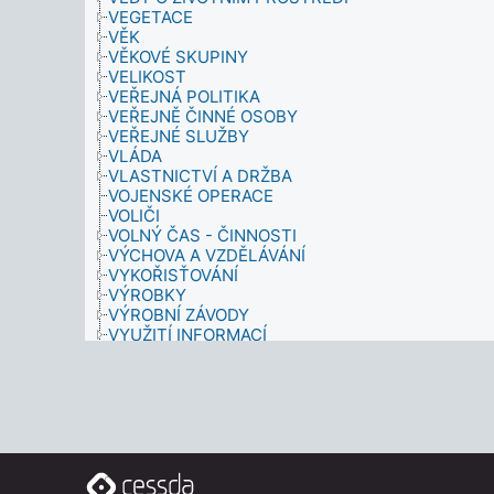
VEGETACE
VĚK
VĚKOVÉ SKUPINY
VELIKOST
VEŘEJNÁ POLITIKA
VEŘEJNĚ ČINNÉ OSOBY
VEŘEJNÉ SLUŽBY
VLÁDA
VLASTNICTVÍ A DRŽBA
VOJENSKÉ OPERACE
VOLIČI
VOLNÝ ČAS - ČINNOSTI
VÝCHOVA A VZDĚLÁVÁNÍ
VYKOŘISŤOVÁNÍ
VÝROBKY
VÝROBNÍ ZÁVODY
VYUŽITÍ INFORMACÍ
VÝZKUM
VÝZKUM - ČASOVÝ ROZMĚR
VÝZKUMNÁ ŠETŘENÍ
ZAMĚSTNANECKÉ POŽITKY
ZAŘÍZENÍ
ZBROJENÍ
ZDRAVÍ
ZDRAVÍ (OSOBNÍ)