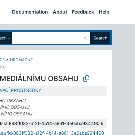
Documentation
About
Feedback
Help
×
ech
Search
CE
>
HROMADNÉ
AHU
 MEDIÁLNÍMU OBSAHU
VACÍ PROSTŘEDKY
ÍHO OBSAHU
NÍHO OBSAHU
LNÍHO OBSAHU
.elsst:883ff032-a12f-4b14-a861-3e6aba934490:6
da.eu/id/883ff032-a12f-4b14-a861-3e6aba934490