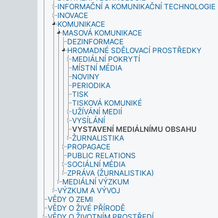
INFORMAČNÍ A KOMUNIKAČNÍ TECHNOLOGIE
INOVACE
KOMUNIKACE
MASOVÁ KOMUNIKACE
DEZINFORMACE
HROMADNÉ SDĚLOVACÍ PROSTŘEDKY
MEDIÁLNÍ POKRYTÍ
MÍSTNÍ MÉDIA
NOVINY
PERIODIKA
TISK
TISKOVÁ KOMUNIKÉ
UŽÍVÁNÍ MEDIÍ
VYSÍLÁNÍ
VYSTAVENÍ MEDIÁLNÍMU OBSAHU
ŽURNALISTIKA
PROPAGACE
PUBLIC RELATIONS
SOCIÁLNÍ MÉDIA
ZPRÁVA (ŽURNALISTIKA)
MEDIÁLNÍ VÝZKUM
VÝZKUM A VÝVOJ
VĚDY O ZEMI
VĚDY O ŽIVÉ PŘÍRODĚ
VĚDY O ŽIVOTNÍM PROSTŘEDÍ