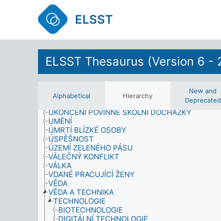
SYMPTOMY
TECHNICKÁ INFRASTRUKTURA
ELSST
TECHNIKY SBĚRU DAT
TERÉNNÍ VÝZKUM
TRESTNÁ ČINNOST
TRESTNÍ REJSTŘÍK
ELSST Thesaurus (Version 6 - 
TULÁCI
UČEBNÍ POMŮCKY
UČENÍ
UČITELSTVÍ
New and
UDÁLOSTI ŽIVOTNÍ DRÁHY
Alphabetical
Hierarchy
Deprecated
ÚDRŽBA
UKONČENÍ POVINNÉ ŠKOLNÍ DOCHÁZKY
UMĚNÍ
ÚMRTÍ BLÍZKÉ OSOBY
ÚSPĚŠNOST
ÚZEMÍ ZELENÉHO PÁSU
VÁLEČNÝ KONFLIKT
VÁLKA
VDANÉ PRACUJÍCÍ ŽENY
VĚDA
VĚDA A TECHNIKA
TECHNOLOGIE
BIOTECHNOLOGIE
DIGITÁLNÍ TECHNOLOGIE