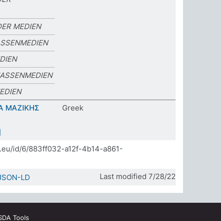
ER MEDIEN
ASSENMEDIEN
DIEN
MASSENMEDIEN
EDIEN
Α ΜΑΖΙΚΗΣ
Greek
]
da.eu/id/6/883ff032-a12f-4b14-a861-
Last modified 7/28/22
JSON-LD
SDA Tools