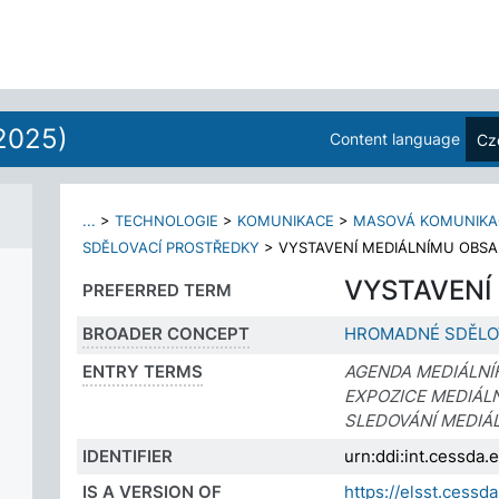
2025)
Content language
Cz
...
>
TECHNOLOGIE
>
KOMUNIKACE
>
MASOVÁ KOMUNIKA
SDĚLOVACÍ PROSTŘEDKY
>
VYSTAVENÍ MEDIÁLNÍMU OBS
VYSTAVENÍ
PREFERRED TERM
BROADER CONCEPT
HROMADNÉ SDĚLO
ENTRY TERMS
AGENDA MEDIÁLN
EXPOZICE MEDIÁL
SLEDOVÁNÍ MEDIÁ
IDENTIFIER
urn:ddi:int.cessda
IS A VERSION OF
https://elsst.cess