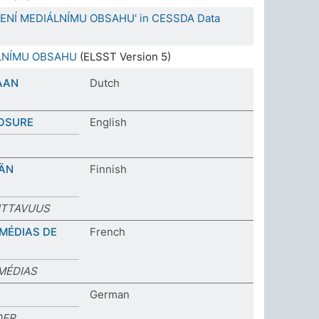
VENÍ MEDIÁLNÍMU OBSAHU' in CESSDA Data
LNÍMU OBSAHU
(ELSST Version 5)
AAN
Dutch
OSURE
English
ÄN
Finnish
ITTAVUUS
MÉDIAS DE
French
MÉDIAS
German
DER