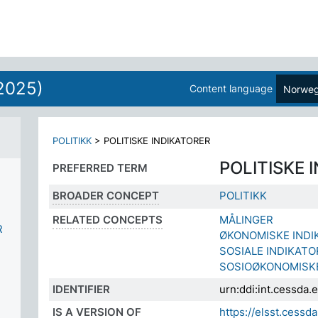
2025)
Content language
Norweg
POLITIKK
>
POLITISKE INDIKATORER
POLITISKE 
PREFERRED TERM
BROADER CONCEPT
POLITIKK
RELATED CONCEPTS
MÅLINGER
R
ØKONOMISKE INDI
SOSIALE INDIKATO
SOSIOØKONOMISKE
IDENTIFIER
urn:ddi:int.cessda
IS A VERSION OF
https://elsst.ces