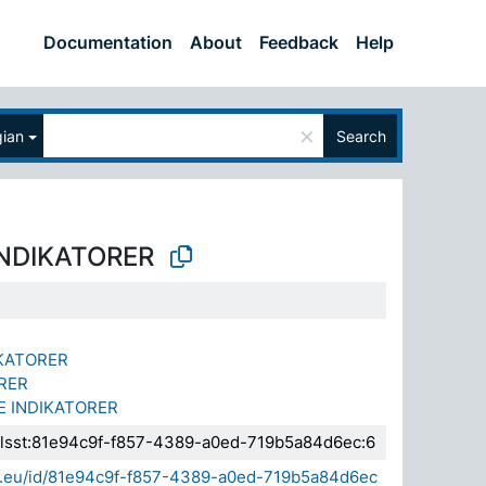
Documentation
About
Feedback
Help
×
ian
Search
INDIKATORER
KATORER
RER
 INDIKATORER
.elsst:81e94c9f-f857-4389-a0ed-719b5a84d6ec:6
sda.eu/id/81e94c9f-f857-4389-a0ed-719b5a84d6ec