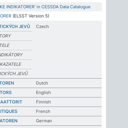
ISKE INDIKATORER' in CESSDA Data Catalogue
TORER
(ELSST Version 5)
TICKÝCH JEVŮ
Czech
ÁTORY
TELE
NDIKÁTORY
UKAZATELE
ICKÝCH JEVŮ
ATOREN
Dutch
ATORS
English
IKAATTORIT
Finnish
ITIQUES
French
KATOREN
German