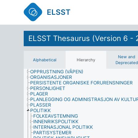
MORBIDITET
MOTIVASJON
ELSST
MUSIKER
NASJONALITET
NATURHISTORIE
NEDRUSTNING
ELSST Thesaurus (Version 6 - 
OBSERVASJON (DATAINNSAMLING)
OFFENTLIGE MYNDIGHETER
OFFENTLIGE PERSONER
OFFENTLIGE TJENESTER
New and
Alphabetical
Hierarchy
OKKUPERTE OMRÅDER
Deprecated
ØKONOMI
OPPRUSTNING (VÅPEN)
ORGANISASJONER
PERSISTENTE ORGANISKE FORURENSNINGER
PERSONLIGHET
PLAGER
PLANLEGGING OG ADMINISTRASJON AV KULTU
PLASSER
POLITIKK
FOLKEAVSTEMNING
INNENRIKSPOLITIKK
INTERNASJONAL POLITIKK
PARTISYSTEMER