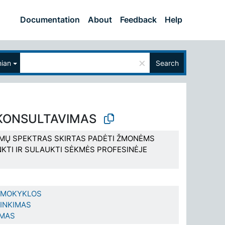
Documentation
About
Feedback
Help
×
nian
Search
KONSULTAVIMAS
AMŲ SPEKTRAS SKIRTAS PADĖTI ŽMONĖMS
NKTI IR SULAUKTI SĖKMĖS PROFESINĖJE
O MOKYKLOS
RINKIMAS
YMAS