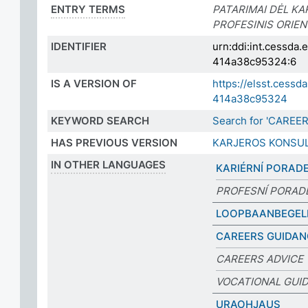
ENTRY TERMS
PATARIMAI DĖL K
PROFESINIS ORIE
IDENTIFIER
urn:ddi:int.cessda
414a38c95324:6
IS A VERSION OF
https://elsst.cess
414a38c95324
KEYWORD SEARCH
Search for 'CAREE
HAS PREVIOUS VERSION
KARJEROS KONSU
IN OTHER LANGUAGES
KARIÉRNÍ PORAD
PROFESNÍ PORAD
LOOPBAANBEGEL
CAREERS GUIDAN
CAREERS ADVICE
VOCATIONAL GUI
URAOHJAUS