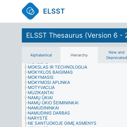
MATEMATIKA
MATEMATINIAI MODELIAI
ELSST
MAŽMENINĖS PREKYBOS ĮMONĖS
MAŽMENINĖS PREKYBOS PASLAUGOS
MEDICINOS MOKSLAI
MENAI
METODOLOGIJA
ELSST Thesaurus (Version 6 - 
MIGRACIJA (GYVENTOJŲ)
MIGRANTAI
MIŠKININKYSTĖ
MODELIAVIMAS
New and
Alphabetical
Hierarchy
MOKOMOJI MEDŽIAGA
Deprecated
MOKSLAS
MOKSLAS IR TECHNOLOGIJA
MOKYKLOS BAIGIMAS
MOKYMASIS
MOKYMOSI APLINKA
MOTYVACIJA
MUZIKANTAI
NAMŲ ŪKIAI
NAMŲ ŪKIO ŠEIMININKAI
NAMUDININKAI
NAMUDINIS DARBAS
NARYSTĖ
NE SANTUOKOJE GIMĘ ASMENYS