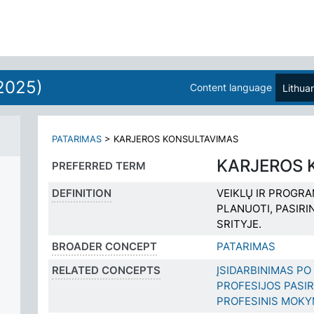
2025)
Content language
Lithua
PATARIMAS
>
KARJEROS KONSULTAVIMAS
KARJEROS 
PREFERRED TERM
DEFINITION
VEIKLŲ IR PROGR
PLANUOTI, PASIRI
SRITYJE.
BROADER CONCEPT
PATARIMAS
RELATED CONCEPTS
ĮSIDARBINIMAS P
PROFESIJOS PASI
PROFESINIS MOK