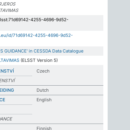
ARJEROS
NTAVIMAS
.elsst:71d69142-4255-4696-9d52-
da.eu/id/71d69142-4255-4696-9d52-
RS GUIDANCE' in CESSDA Data Catalogue
LTAVIMAS
(ELSST Version 5)
ENSTVÍ
Czech
ENSTVÍ
EIDING
Dutch
CE
English
DANCE
Finnish