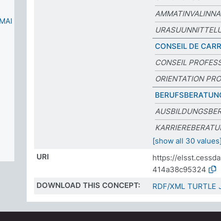
AMMATINVALINN
IMAI
URASUUNNITTEL
CONSEIL DE CARR
CONSEIL PROFES
ORIENTATION PR
BERUFSBERATUN
AUSBILDUNGSBE
KARRIEREBERATU
[show all 30 values
URI
https://elsst.cess
414a38c95324
DOWNLOAD THIS CONCEPT:
RDF/XML
TURTLE