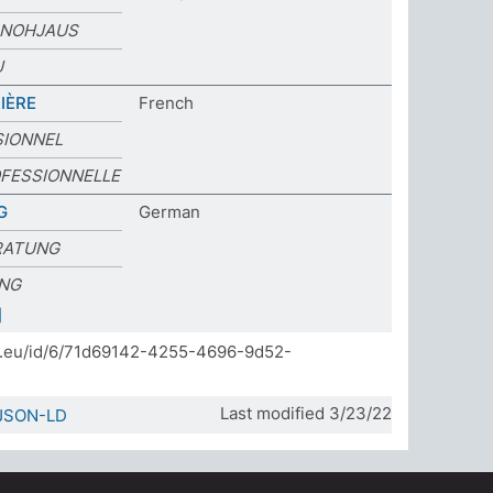
ANOHJAUS
U
IÈRE
French
SIONNEL
OFESSIONNELLE
G
German
RATUNG
NG
]
da.eu/id/6/71d69142-4255-4696-9d52-
Last modified 3/23/22
JSON-LD