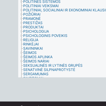
POLITINĖS SISTEMOS
POLITINIAI VEIKSMAI
POLITINIAI, SOCIALINIAI IR EKONOMINIAI KLAUS
POŽIŪRIAI
PRAMONĖ
PRESTIŽAS
PRODUKTAI
PSICHOLOGIJA
PSICHOLOGINIS POVEIKIS
RELIGIJA
RINKĖJAI
SAVININKAI
ŠEIMOS
ŠEIMOS APLINKA
ŠEIMOS NARIAI
SEKSUALINĖS IR LYTINĖS GRUPĖS
SENATVINĖ SILPNAPROTYSTĖ
SERGAMUMAS
SIMPTOMAI
SIMULIACINIAI MODELIAI
SOCIALINĖ GEROVĖ
SOCIALINĖ POLITIKA
SOCIALINĖ STRUKTŪRA
SOCIALINĖS PROBLEMOS
SOCIALINĖS SISTEMOS