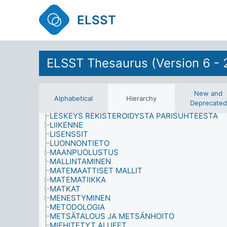
KULTTUURISET OLOSUHTEET
KULUTTAJAPALVELUT
ELSST
KULUTUS
KYSELYTUTKIMUKSET
KYVYKKYYS, LAHJAKKUUS JA TAIDOT
LÄÄKETIEDE
ELSST Thesaurus (Version 6 - 
LAATU
LAITTEET
LAKI JA OIKEUS
LAKIMIESAMMATIT
New and
LÄSNÄOLO
Alphabetical
Hierarchy
Deprecated
LAULAJAT
LESKEYS REKISTERÖIDYSTÄ PARISUHTEESTA
LIIKENNE
LISENSSIT
LUONNONTIETO
MAANPUOLUSTUS
MALLINTAMINEN
MATEMAATTISET MALLIT
MATEMATIIKKA
MATKAT
MENESTYMINEN
METODOLOGIA
METSÄTALOUS JA METSÄNHOITO
MIEHITETYT ALUEET