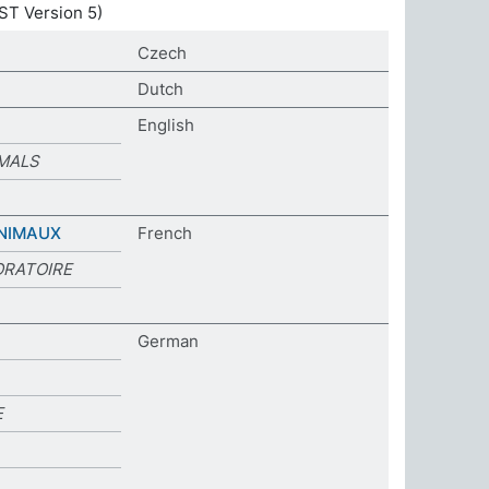
ST Version 5)
Czech
Dutch
English
MALS
ANIMAUX
French
ORATOIRE
German
E