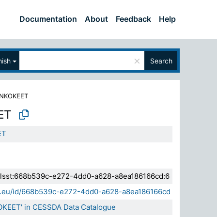
Documentation
About
Feedback
Help
×
nish
Search
INKOKEET
ET
ET
a.elsst:668b539c-e272-4dd0-a628-a8ea186166cd:6
sda.eu/id/668b539c-e272-4dd0-a628-a8ea186166cd
OKEET' in CESSDA Data Catalogue