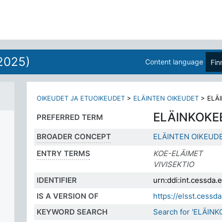
2025)
Content language
Fin
OIKEUDET JA ETUOIKEUDET
>
ELÄINTEN OIKEUDET
>
ELÄ
ELÄINKOKE
PREFERRED TERM
BROADER CONCEPT
ELÄINTEN OIKEUD
ENTRY TERMS
KOE-ELÄIMET
VIVISEKTIO
IDENTIFIER
urn:ddi:int.cessd
IS A VERSION OF
https://elsst.ces
KEYWORD SEARCH
Search for 'ELÄINK