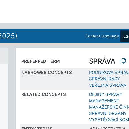
2025)
Content language
Cz
SPRÁVA
PREFERRED TERM
NARROWER CONCEPTS
PODNIKOVÁ SPRÁV
SPRÁVNÍ RADY
VEŘEJNÁ SPRÁVA
RELATED CONCEPTS
DĚJINY SPRÁVY
MANAGEMENT
MANAŽERSKÉ ČIN
SPRÁVNÍ ORGÁNY
VYŠETŘOVACÍ KOM
ENTRY TERMS
ADMINISTRATIVA