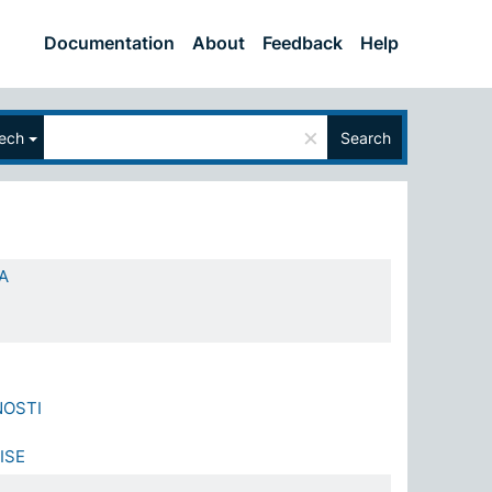
Documentation
About
Feedback
Help
×
ech
Search
A
NOSTI
ISE