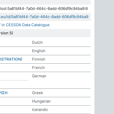
.elsst:5a81bf44-7a0d-464c-8add-606df9c94ba9:6
da.eu/id/5a81bf44-7a0d-464c-8add-606df9c94ba9
' in CESSDA Data Catalogue
sion 5)
Dutch
English
ISTRATION)
Finnish
French
German
ΡΙΣΗ
Greek
Hungarian
Icelandic