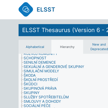
PRŮZKUMY VEŘEJNÉHO MÍNĚNÍ
PSYCHICKÉ ÚČINKY
ELSST
PSYCHOLOGIE
RIZIKA, NEHODY A KATASTROFY
RODINNÉ POVINNOSTI
RODINNÉ PROSTŘEDÍ
RODINNÝ STAV
ELSST Thesaurus (Version 6 - 
RODINY
ROLE
ROZHOVORY (SBĚR DAT)
New and
ROZPOČTY
Alphabetical
Hierarchy
ROZVOJ
Deprecated
ROZVOJ KOMUNITY
SCHOPNOST
SENILNÍ DEMENCE
SEXUÁLNÍ A GENDEROVÉ SKUPINY
SIMULAČNÍ MODELY
ŠKODA
ŠKOLNÍ PROSTŘEDÍ
ŠKŮDCI
SKUPINOVÁ PRÁVA
SKUPINY
SLUŽBY SPOTŘEBITELŮM
SMLOUVY A DOHODY
SOCIÁLNÍ PÉČE