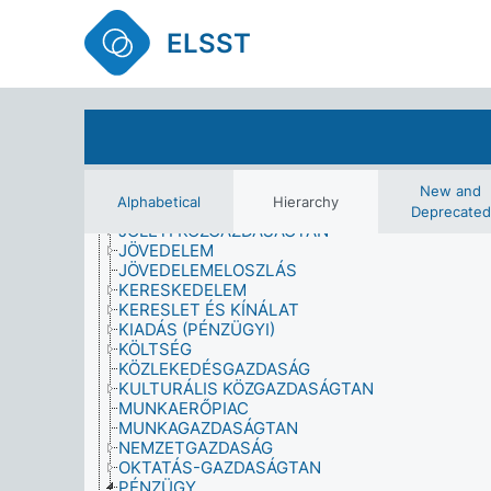
GAZDASÁGI ÉRTÉK
GAZDASÁGI FELTÉTEL
ELSST
GAZDASÁGI KÉRDÉS
GAZDASÁGI MUTATÓ
GAZDASÁGI RENDSZER
GAZDASÁGI TÁMOGATÁS
GAZDASÁGPOLITIKA
GAZDASÁGTERVEZÉS
INFORMÁLIS GAZDASÁG
INGATLANGAZDASÁG
New and
Alphabetical
Hierarchy
IPARI KÖZGAZDASÁGTAN
Deprecated
JÓLÉTI KÖZGAZDASÁGTAN
JÖVEDELEM
JÖVEDELEMELOSZLÁS
KERESKEDELEM
KERESLET ÉS KÍNÁLAT
KIADÁS (PÉNZÜGYI)
KÖLTSÉG
KÖZLEKEDÉSGAZDASÁG
KULTURÁLIS KÖZGAZDASÁGTAN
MUNKAERŐPIAC
MUNKAGAZDASÁGTAN
NEMZETGAZDASÁG
OKTATÁS-GAZDASÁGTAN
PÉNZÜGY