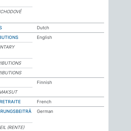
ŮCHODOVÉ
S
Dutch
BUTIONS
English
UNTARY
IBUTIONS
IBUTIONS
Finnish
MAKSUT
RETRAITE
French
ERUNGSBEITRÄ
German
IL (RENTE)