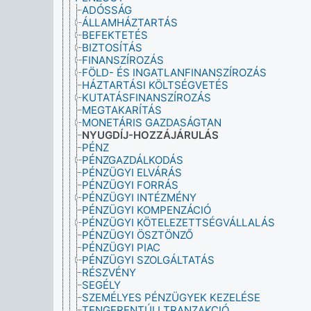
ADÓSSÁG
ÁLLAMHÁZTARTÁS
BEFEKTETÉS
BIZTOSÍTÁS
FINANSZÍROZÁS
FÖLD- ÉS INGATLANFINANSZÍROZÁS
HÁZTARTÁSI KÖLTSÉGVETÉS
KUTATÁSFINANSZÍROZÁS
MEGTAKARÍTÁS
MONETÁRIS GAZDASÁGTAN
NYUGDÍJ-HOZZÁJÁRULÁS
PÉNZ
PÉNZGAZDÁLKODÁS
PÉNZÜGYI ELVÁRÁS
PÉNZÜGYI FORRÁS
PÉNZÜGYI INTÉZMÉNY
PÉNZÜGYI KOMPENZÁCIÓ
PÉNZÜGYI KÖTELEZETTSÉGVÁLLALÁS
PÉNZÜGYI ÖSZTÖNZŐ
PÉNZÜGYI PIAC
PÉNZÜGYI SZOLGÁLTATÁS
RÉSZVÉNY
SEGÉLY
SZEMÉLYES PÉNZÜGYEK KEZELÉSE
TENGERENTÚLI TRANZAKCIÓ