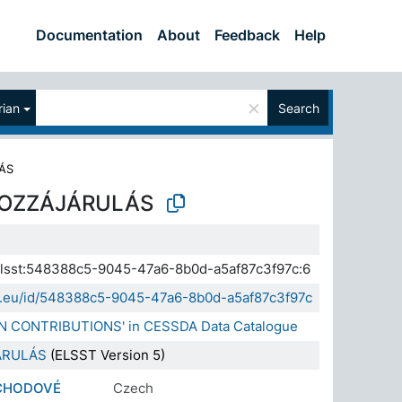
Documentation
About
Feedback
Help
×
ian
Search
ÁS
HOZZÁJÁRULÁS
.elsst:548388c5-9045-47a6-8b0d-a5af87c3f97c:6
sda.eu/id/548388c5-9045-47a6-8b0d-a5af87c3f97c
ON CONTRIBUTIONS' in CESSDA Data Catalogue
ÁRULÁS
(ELSST Version 5)
ŮCHODOVÉ
Czech