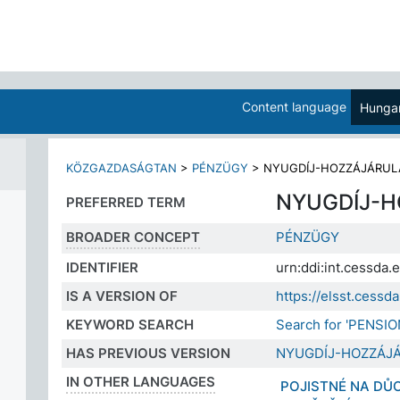
Content language
Hungar
KÖZGAZDASÁGTAN
>
PÉNZÜGY
>
NYUGDÍJ-HOZZÁJÁRUL
NYUGDÍJ-
PREFERRED TERM
BROADER CONCEPT
PÉNZÜGY
IDENTIFIER
urn:ddi:int.cessda
IS A VERSION OF
https://elsst.ces
KEYWORD SEARCH
Search for 'PENSI
HAS PREVIOUS VERSION
NYUGDÍJ-HOZZÁJ
IN OTHER LANGUAGES
POJISTNÉ NA D