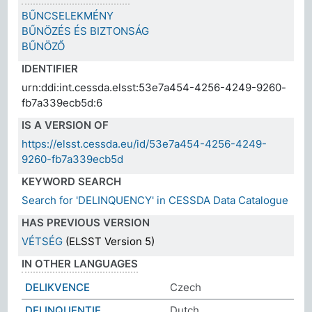
BŰNCSELEKMÉNY
BŰNÖZÉS ÉS BIZTONSÁG
BŰNÖZŐ
IDENTIFIER
urn:ddi:int.cessda.elsst:53e7a454-4256-4249-9260-
fb7a339ecb5d:6
IS A VERSION OF
https://elsst.cessda.eu/id/53e7a454-4256-4249-
9260-fb7a339ecb5d
KEYWORD SEARCH
Search for 'DELINQUENCY' in CESSDA Data Catalogue
HAS PREVIOUS VERSION
VÉTSÉG
(ELSST Version 5)
IN OTHER LANGUAGES
DELIKVENCE
Czech
DELINQUENTIE
Dutch