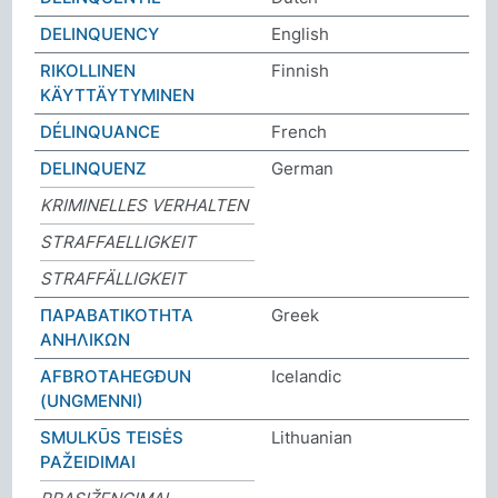
DELINQUENCY
English
RIKOLLINEN
Finnish
KÄYTTÄYTYMINEN
DÉLINQUANCE
French
DELINQUENZ
German
KRIMINELLES VERHALTEN
STRAFFAELLIGKEIT
STRAFFÄLLIGKEIT
ΠΑΡΑΒΑΤΙΚΟΤΗΤΑ
Greek
ΑΝΗΛΙΚΩΝ
AFBROTAHEGÐUN
Icelandic
(UNGMENNI)
SMULKŪS TEISĖS
Lithuanian
PAŽEIDIMAI