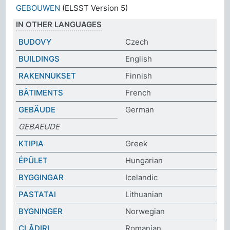
GEBOUWEN
(ELSST Version 5)
IN OTHER LANGUAGES
BUDOVY
Czech
BUILDINGS
English
RAKENNUKSET
Finnish
BÂTIMENTS
French
GEBÄUDE
German
GEBAEUDE
ΚΤΙΡΙΑ
Greek
ÉPÜLET
Hungarian
BYGGINGAR
Icelandic
PASTATAI
Lithuanian
BYGNINGER
Norwegian
CLĂDIRI
Romanian