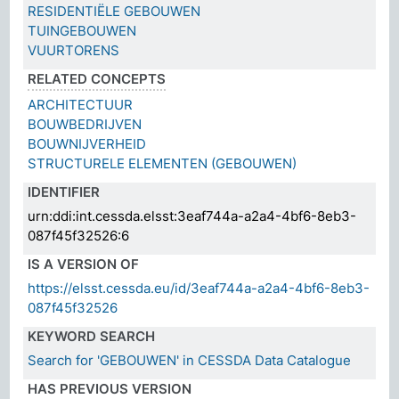
RESIDENTIËLE GEBOUWEN
TUINGEBOUWEN
VUURTORENS
RELATED CONCEPTS
ARCHITECTUUR
BOUWBEDRIJVEN
BOUWNIJVERHEID
STRUCTURELE ELEMENTEN (GEBOUWEN)
IDENTIFIER
urn:ddi:int.cessda.elsst:3eaf744a-a2a4-4bf6-8eb3-
087f45f32526:6
IS A VERSION OF
https://elsst.cessda.eu/id/3eaf744a-a2a4-4bf6-8eb3-
087f45f32526
KEYWORD SEARCH
Search for 'GEBOUWEN' in CESSDA Data Catalogue
HAS PREVIOUS VERSION