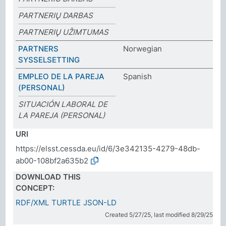
PARTNERIŲ DARBAS
PARTNERIŲ UŽIMTUMAS
PARTNERS
Norwegian
SYSSELSETTING
EMPLEO DE LA PAREJA
Spanish
(PERSONAL)
SITUACIÓN LABORAL DE
LA PAREJA (PERSONAL)
URI
https://elsst.cessda.eu/id/6/3e342135-4279-48db-
ab00-108bf2a635b2
DOWNLOAD THIS
CONCEPT:
RDF/XML
TURTLE
JSON-LD
Created 5/27/25, last modified 8/29/25