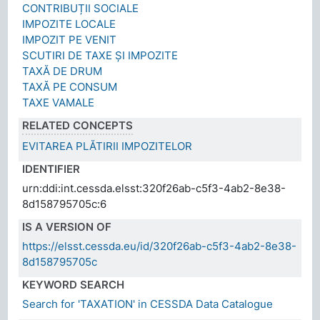
CONTRIBUȚII SOCIALE
IMPOZITE LOCALE
IMPOZIT PE VENIT
SCUTIRI DE TAXE ȘI IMPOZITE
TAXĂ DE DRUM
TAXĂ PE CONSUM
TAXE VAMALE
RELATED CONCEPTS
EVITAREA PLĂTIRII IMPOZITELOR
IDENTIFIER
urn:ddi:int.cessda.elsst:320f26ab-c5f3-4ab2-8e38-
8d158795705c:6
IS A VERSION OF
https://elsst.cessda.eu/id/320f26ab-c5f3-4ab2-8e38-
8d158795705c
KEYWORD SEARCH
Search for 'TAXATION' in CESSDA Data Catalogue