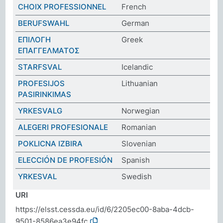
CHOIX PROFESSIONNEL
French
BERUFSWAHL
German
ΕΠΙΛΟΓΗ
Greek
ΕΠΑΓΓΕΛΜΑΤΟΣ
STARFSVAL
Icelandic
PROFESIJOS
Lithuanian
PASIRINKIMAS
YRKESVALG
Norwegian
ALEGERI PROFESIONALE
Romanian
POKLICNA IZBIRA
Slovenian
ELECCIÓN DE PROFESIÓN
Spanish
YRKESVAL
Swedish
URI
https://elsst.cessda.eu/id/6/2205ec00-8aba-4dcb-
9501-8586ea3e94fc