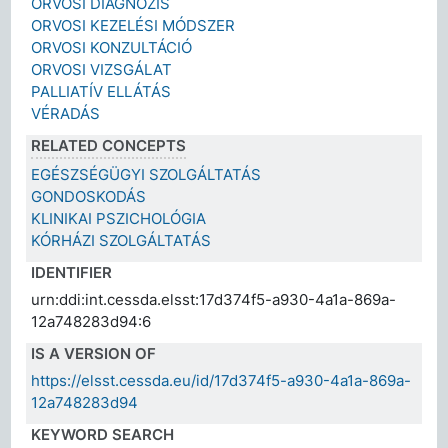
ORVOSI DIAGNÓZIS
ORVOSI KEZELÉSI MÓDSZER
ORVOSI KONZULTÁCIÓ
ORVOSI VIZSGÁLAT
PALLIATÍV ELLÁTÁS
VÉRADÁS
RELATED CONCEPTS
EGÉSZSÉGÜGYI SZOLGÁLTATÁS
GONDOSKODÁS
KLINIKAI PSZICHOLÓGIA
KÓRHÁZI SZOLGÁLTATÁS
IDENTIFIER
urn:ddi:int.cessda.elsst:17d374f5-a930-4a1a-869a-
12a748283d94:6
IS A VERSION OF
https://elsst.cessda.eu/id/17d374f5-a930-4a1a-869a-
12a748283d94
KEYWORD SEARCH