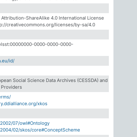
ttribution-ShareAlike 4.0 International License
p://creativecommons.org/licenses/by-sa/4.0
a.elsst:00000000-0000-0000-0000-
.eu/id/
opean Social Science Data Archives (CESSDA) and
e Providers
terms/
ry.ddialliance.org/xkos
/2002/07/owl#Ontology
g/2004/02/skos/core#ConceptScheme