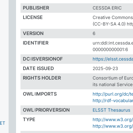
PUBLISHER
CESSDA ERIC
LICENSE
Creative Commons A
(CC-BY-SA 4.0) htt
VERSION
6
IDENTIFIER
urn:ddi:int.cessd
000000000001:6
DC:ISVERSIONOF
https://elsst.cessda
DATE ISSUED
2025-09-23
RIGHTS HOLDER
Consortium of Eur
its national Servic
OWL:IMPORTS
http://purl.org/dc/
http://rdf-vocabula
OWL:PRIORVERSION
ELSST Thesaurus
TYPE
http://www.w3.org
ET
http://www.w3.or