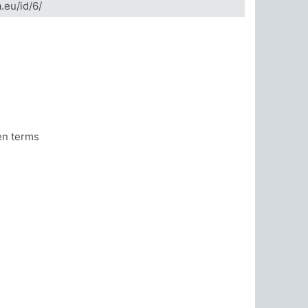
.eu/id/6/
en terms