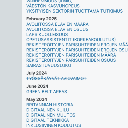
VANHEMMUUS (ILMIÖ)
VÄESTÖN KASVUNOPEUS
YKSITYISEN SEKTORIN TUOTTAMA TUTKIMUS
February 2025
AVOLIITOSSA ELÄVIEN MÄÄRÄ
AVOLIITOSSA ELÄVIEN OSUUS
LAPSIKUOLLEISUUS
OPETUSASSISTENTIT (KORKEAKOULUTUS)
REKISTERÖITYJEN PARISUHTEIDEN EROJEN MÄ
REKISTERÖITYJEN PARISUHTEIDEN EROJEN OS
REKISTERÖITYJEN PARISUHTEIDEN MÄÄRÄ
REKISTERÖITYJEN PARISUHTEIDEN OSUUS
SAIRASTUVUUSLUKU
July 2024
TYÖSSÄKÄYVÄT AVIOVAIMOT
June 2024
GREEN BELT AREAS
May 2024
BRITANNIAN HISTORIA
DIGITAALINEN KUILU
DIGITAALINEN MUUTOS
DIGITAALITEKNIIKKA
INKLUSIIVINEN KOULUTUS