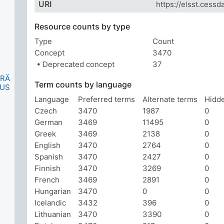
URI
https://elsst.cessda
Resource counts by type
Type
Count
Concept
3470
• Deprecated concept
37
ÄRÄ
Term counts by language
UUS
Language
Preferred terms
Alternate terms
Hidd
Czech
3470
1987
0
German
3469
11495
0
Greek
3469
2138
0
English
3470
2764
0
Spanish
3470
2427
0
Finnish
3470
3269
0
French
3469
2891
0
Hungarian
3470
0
0
Icelandic
3432
396
0
Lithuanian
3470
3390
0