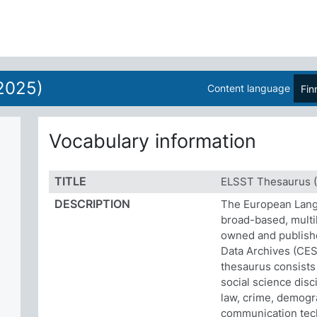
2025)
Content language
Fin
Vocabulary information
TITLE
ELSST Thesaurus (
DESCRIPTION
The European Lang
broad-based, multil
owned and publish
Data Archives (CES
thesaurus consists
social science disc
law, crime, demogr
communication tec