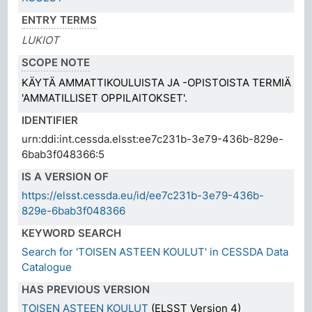
ENTRY TERMS
LUKIOT
SCOPE NOTE
KÄYTÄ AMMATTIKOULUISTA JA -OPISTOISTA TERMIÄ
'AMMATILLISET OPPILAITOKSET'.
IDENTIFIER
urn:ddi:int.cessda.elsst:ee7c231b-3e79-436b-829e-
6bab3f048366:5
IS A VERSION OF
https://elsst.cessda.eu/id/ee7c231b-3e79-436b-
829e-6bab3f048366
KEYWORD SEARCH
Search for 'TOISEN ASTEEN KOULUT' in CESSDA Data
Catalogue
HAS PREVIOUS VERSION
TOISEN ASTEEN KOULUT
(ELSST Version 4)