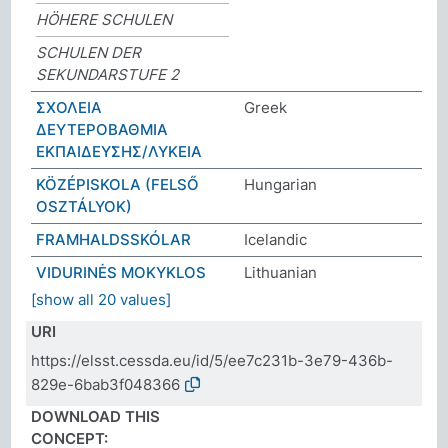
HÖHERE SCHULEN
SCHULEN DER
SEKUNDARSTUFE 2
ΣΧΟΛΕΙΑ
Greek
ΔΕΥΤΕΡΟΒΑΘΜΙΑ
ΕΚΠΑΙΔΕΥΣΗΣ/ΛΥΚΕΙΑ
KÖZÉPISKOLA (FELSŐ
Hungarian
OSZTÁLYOK)
FRAMHALDSSKÓLAR
Icelandic
VIDURINĖS MOKYKLOS
Lithuanian
[show all 20 values]
URI
https://elsst.cessda.eu/id/5/ee7c231b-3e79-436b-
829e-6bab3f048366
DOWNLOAD THIS
CONCEPT: