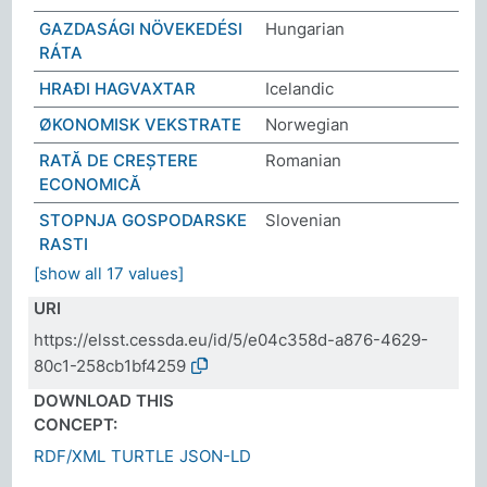
GAZDASÁGI NÖVEKEDÉSI
Hungarian
RÁTA
HRAÐI HAGVAXTAR
Icelandic
ØKONOMISK VEKSTRATE
Norwegian
RATĂ DE CREȘTERE
Romanian
ECONOMICĂ
STOPNJA GOSPODARSKE
Slovenian
RASTI
[show all 17 values]
URI
https://elsst.cessda.eu/id/5/e04c358d-a876-4629-
80c1-258cb1bf4259
DOWNLOAD THIS
CONCEPT:
RDF/XML
TURTLE
JSON-LD