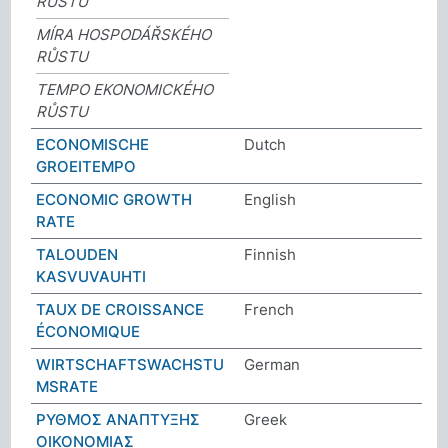
RŮSTU
MÍRA HOSPODÁŘSKÉHO
RŮSTU
TEMPO EKONOMICKÉHO
RŮSTU
ECONOMISCHE
Dutch
GROEITEMPO
ECONOMIC GROWTH
English
RATE
TALOUDEN
Finnish
KASVUVAUHTI
TAUX DE CROISSANCE
French
ÉCONOMIQUE
WIRTSCHAFTSWACHSTU
German
MSRATE
ΡΥΘΜΟΣ ΑΝΑΠΤΥΞΗΣ
Greek
ΟΙΚΟΝΟΜΙΑΣ