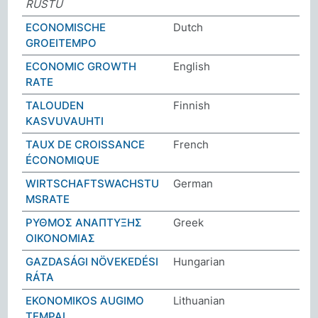
RŮSTU
ECONOMISCHE
Dutch
GROEITEMPO
ECONOMIC GROWTH
English
RATE
TALOUDEN
Finnish
KASVUVAUHTI
TAUX DE CROISSANCE
French
ÉCONOMIQUE
WIRTSCHAFTSWACHSTU
German
MSRATE
ΡΥΘΜΟΣ ΑΝΑΠΤΥΞΗΣ
Greek
ΟΙΚΟΝΟΜΙΑΣ
GAZDASÁGI NÖVEKEDÉSI
Hungarian
RÁTA
EKONOMIKOS AUGIMO
Lithuanian
TEMPAI