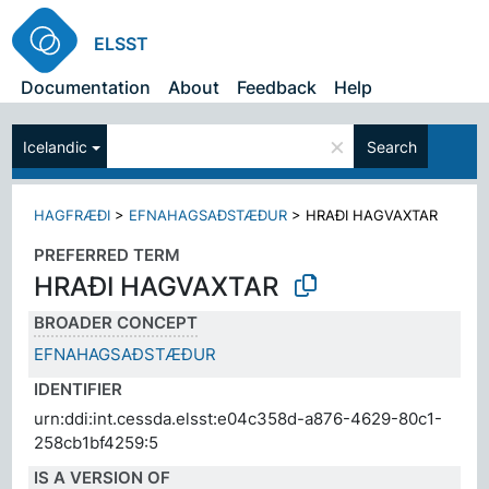
ELSST
Documentation
About
Feedback
Help
×
Icelandic
Search
HAGFRÆÐI
>
EFNAHAGSAÐSTÆÐUR
>
HRAÐI HAGVAXTAR
PREFERRED TERM
HRAÐI HAGVAXTAR
BROADER CONCEPT
EFNAHAGSAÐSTÆÐUR
IDENTIFIER
urn:ddi:int.cessda.elsst:e04c358d-a876-4629-80c1-
258cb1bf4259:5
IS A VERSION OF