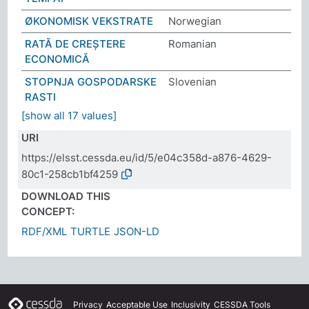
ØKONOMISK VEKSTRATE
Norwegian
RATĂ DE CREȘTERE
Romanian
ECONOMICĂ
STOPNJA GOSPODARSKE
Slovenian
RASTI
[show all 17 values]
URI
https://elsst.cessda.eu/id/5/e04c358d-a876-4629-
80c1-258cb1bf4259
DOWNLOAD THIS
CONCEPT:
RDF/XML
TURTLE
JSON-LD
Privacy
Acceptable Use
Inclusivity
CESSDA Tools