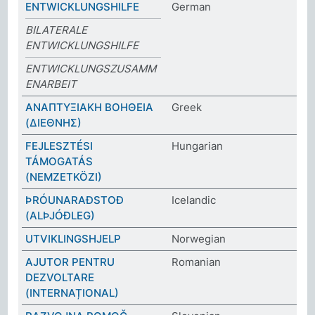
ENTWICKLUNGSHILFE
German
BILATERALE
ENTWICKLUNGSHILFE
ENTWICKLUNGSZUSAMM
ENARBEIT
ΑΝΑΠΤΥΞΙΑΚΗ ΒΟΗΘΕΙΑ
Greek
(ΔΙΕΘΝΗΣ)
FEJLESZTÉSI
Hungarian
TÁMOGATÁS
(NEMZETKÖZI)
ÞRÓUNARAÐSTOÐ
Icelandic
(ALÞJÓÐLEG)
UTVIKLINGSHJELP
Norwegian
AJUTOR PENTRU
Romanian
DEZVOLTARE
(INTERNAȚIONAL)