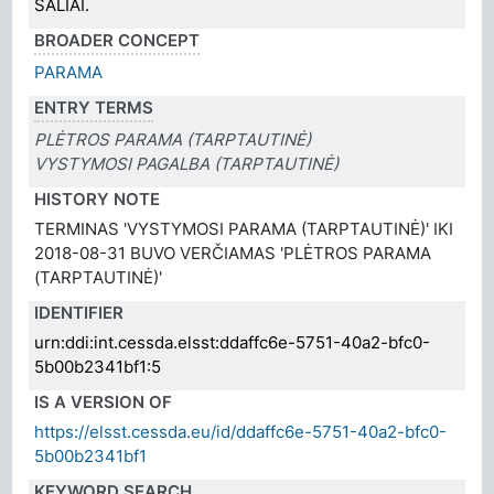
ŠALIAI.
BROADER CONCEPT
PARAMA
ENTRY TERMS
PLĖTROS PARAMA (TARPTAUTINĖ)
VYSTYMOSI PAGALBA (TARPTAUTINĖ)
HISTORY NOTE
TERMINAS 'VYSTYMOSI PARAMA (TARPTAUTINĖ)' IKI
2018-08-31 BUVO VERČIAMAS 'PLĖTROS PARAMA
(TARPTAUTINĖ)'
IDENTIFIER
urn:ddi:int.cessda.elsst:ddaffc6e-5751-40a2-bfc0-
5b00b2341bf1:5
IS A VERSION OF
https://elsst.cessda.eu/id/ddaffc6e-5751-40a2-bfc0-
5b00b2341bf1
KEYWORD SEARCH