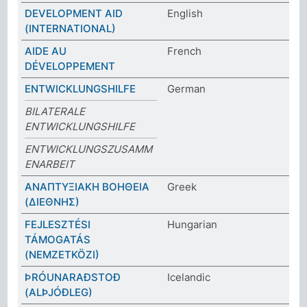
DEVELOPMENT AID
English
(INTERNATIONAL)
AIDE AU
French
DÉVELOPPEMENT
ENTWICKLUNGSHILFE
German
BILATERALE
ENTWICKLUNGSHILFE
ENTWICKLUNGSZUSAMM
ENARBEIT
ΑΝΑΠΤΥΞΙΑΚΗ ΒΟΗΘΕΙΑ
Greek
(ΔΙΕΘΝΗΣ)
FEJLESZTÉSI
Hungarian
TÁMOGATÁS
(NEMZETKÖZI)
ÞRÓUNARAÐSTOÐ
Icelandic
(ALÞJÓÐLEG)