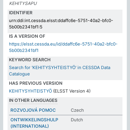
KEHITYSAPU
IDENTIFIER
urn:ddi:int.cessda.elsst:ddaffc6e-5751-40a2-bfc0-
5b00b2341bf1:5
IS A VERSION OF
https://elsst.cessda.eu/id/ddaffc6e-5751-40a2-bfc0-
5b00b2341bf1
KEYWORD SEARCH
Search for 'KEHITYSYHTEISTYÖ' in CESSDA Data
Catalogue
HAS PREVIOUS VERSION
KEHITYSYHTEISTYÖ
(ELSST Version 4)
IN OTHER LANGUAGES
ROZVOJOVÁ POMOC
Czech
ONTWIKKELINGSHULP
Dutch
(INTERNATIONAL)