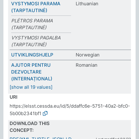
VYSTYMOSI PARAMA
Lithuanian
(TARPTAUTINĖ)
PLĖTROS PARAMA
(TARPTAUTINĖ)
VYSTYMOSI PAGALBA
(TARPTAUTINĖ)
UTVIKLINGSHJELP
Norwegian
AJUTOR PENTRU
Romanian
DEZVOLTARE
(INTERNAȚIONAL)
[show all 19 values]
URI
https://elsst.cessda.eu/id/5/ddaffc6e-5751-40a2-bfc0-
5b00b2341bf1
DOWNLOAD THIS
CONCEPT: