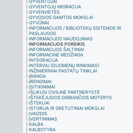
GYVENTOJAI
GYVENTOJŲ MIGRACIJA
GYVENVIETĖS
GYVOSIOS GAMTOS MOKSLAI
GYVŪNAI
INFORMACIJOS / BIBLIOTEKŲ SISTEMOS IR
PASLAUGOS
INFORMACIJOS NAUDOJIMAS
INFORMACIJOS POREIKIS
INFORMACIJOS ŠALTINIAI
INFORMACINĖ MEDŽIAGA
INTEGRACIJA
INTERVIU (DUOMENŲ RINKIMAS)
INŽINIERINIAI PASTATŲ TINKLAI
ĮRANGA
ĮRENGIMAI
ĮSITIKINIMAI
IŠLIKUSI CIVILINĖ PARTNERYSTĖ
IŠTEKĖJUSIOS DIRBANČIOS MOTERYS
IŠTEKLIAI
ISTORIJA IR GRETUTINIAI MOKSLAI
ĮVAIZDIS
ĮVERTINIMAS
KALBA
KALBOTYRA