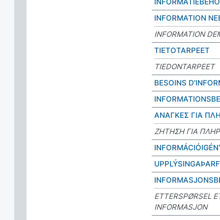
INFORMATIEBEH
INFORMATION NE
INFORMATION DE
TIETOTARPEET
TIEDONTARPEET
BESOINS D'INFO
INFORMATIONSB
ΑΝΑΓΚΕΣ ΓΙΑ Π
ΖΗΤΗΣΗ ΓΙΑ ΠΛΗ
INFORMÁCIÓIGÉN
UPPLÝSINGAÞARF
INFORMASJONSB
ETTERSPØRSEL E
INFORMASJON