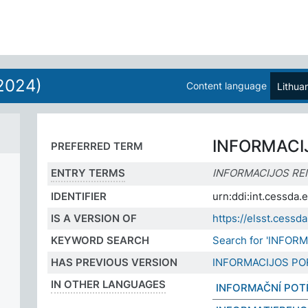
2024)
Content language
Lithua
INFORMACIJ
PREFERRED TERM
ENTRY TERMS
INFORMACIJOS REI
IDENTIFIER
urn:ddi:int.cessda
IS A VERSION OF
https://elsst.ces
KEYWORD SEARCH
Search for 'INFOR
HAS PREVIOUS VERSION
INFORMACIJOS PO
IN OTHER LANGUAGES
INFORMAČNÍ POT