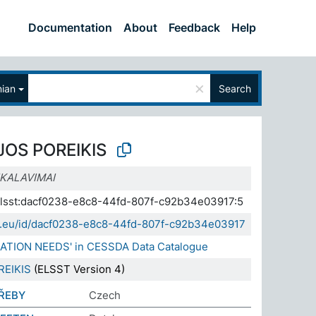
Documentation
About
Feedback
Help
×
nian
Search
OS POREIKIS
KALAVIMAI
.elsst:dacf0238-e8c8-44fd-807f-c92b34e03917:5
sda.eu/id/dacf0238-e8c8-44fd-807f-c92b34e03917
MATION NEEDS' in CESSDA Data Catalogue
REIKIS
(ELSST Version 4)
ŘEBY
Czech