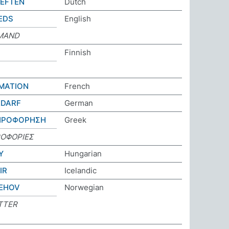
OEFTEN
Dutch
EDS
English
MAND
Finnish
RMATION
French
EDARF
German
ΛΗΡΟΦΟΡΗΣΗ
Greek
ΡΟΦΟΡΙΕΣ
Y
Hungarian
IR
Icelandic
EHOV
Norwegian
TTER