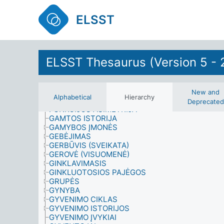
EKSPLOATACIJA
ELGSENOS MOKSLAI
ELSST
EMOCINĖ BŪSENA
ENERGIJA
ETIKA
EZOTERIKA
FILOSOFIJA
ELSST Thesaurus (Version 5 - 
FIZIKA
FIZINĖS SAVYBĖS
FIZINIS AKTYVUMAS
FIZIOLOGINIAI POVEIKIAI
New and
Alphabetical
Hierarchy
FOTOGRAFIJA
Deprecated
FUNKCIJOS ASIMETRIJA
GAMTOS ISTORIJA
GAMYBOS ĮMONĖS
GEBĖJIMAS
GERBŪVIS (SVEIKATA)
GEROVĖ (VISUOMENĖ)
GINKLAVIMASIS
GINKLUOTOSIOS PAJĖGOS
GRUPĖS
GYNYBA
GYVENIMO CIKLAS
GYVENIMO ISTORIJOS
GYVENIMO ĮVYKIAI