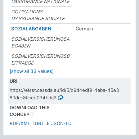
L'ASSURANCE NATIONALE
COTISATIONS
D'ASSURANCE SOCIALE
SOZIALABGABEN
German
SOZIALVERSICHERUNGSA
BGABEN
SOZIALVERSICHERUNGSB
EITRAEGE
[show all 33 values]
URI
https://elsst.cessda.eu/id/5/d9d4edf9-4aba-45e3-
80de-8bcee034bdc2
DOWNLOAD THIS
CONCEPT:
RDF/XML
TURTLE
JSON-LD