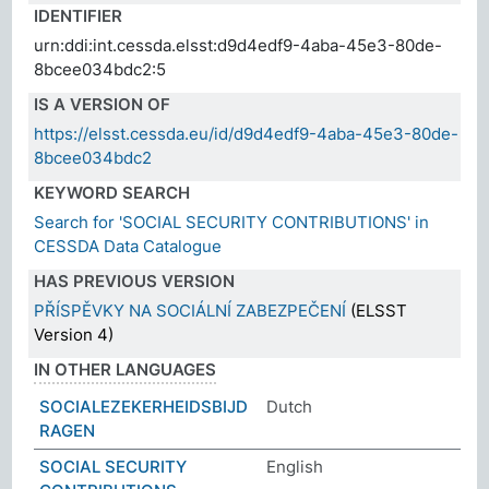
IDENTIFIER
urn:ddi:int.cessda.elsst:d9d4edf9-4aba-45e3-80de-
8bcee034bdc2:5
IS A VERSION OF
https://elsst.cessda.eu/id/d9d4edf9-4aba-45e3-80de-
8bcee034bdc2
KEYWORD SEARCH
Search for 'SOCIAL SECURITY CONTRIBUTIONS' in
CESSDA Data Catalogue
HAS PREVIOUS VERSION
PŘÍSPĚVKY NA SOCIÁLNÍ ZABEZPEČENÍ
(ELSST
Version 4)
IN OTHER LANGUAGES
SOCIALEZEKERHEIDSBIJD
Dutch
RAGEN
SOCIAL SECURITY
English