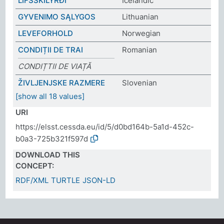
LÍFSSKILYRÐI
Icelandic
GYVENIMO SĄLYGOS
Lithuanian
LEVEFORHOLD
Norwegian
CONDIȚII DE TRAI
Romanian
CONDIȚTII DE VIAȚĂ
ŽIVLJENJSKE RAZMERE
Slovenian
[show all 18 values]
URI
https://elsst.cessda.eu/id/5/d0bd164b-5a1d-452c-
b0a3-725b321f597d
DOWNLOAD THIS
CONCEPT:
RDF/XML
TURTLE
JSON-LD