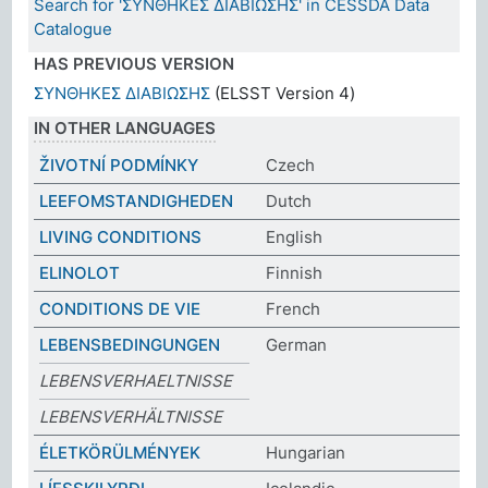
Search for 'ΣΥΝΘΗΚΕΣ ΔΙΑΒΙΩΣΗΣ' in CESSDA Data
Catalogue
HAS PREVIOUS VERSION
ΣΥΝΘΗΚΕΣ ΔΙΑΒΙΩΣΗΣ
(ELSST Version 4)
IN OTHER LANGUAGES
ŽIVOTNÍ PODMÍNKY
Czech
LEEFOMSTANDIGHEDEN
Dutch
LIVING CONDITIONS
English
ELINOLOT
Finnish
CONDITIONS DE VIE
French
LEBENSBEDINGUNGEN
German
LEBENSVERHAELTNISSE
LEBENSVERHÄLTNISSE
ÉLETKÖRÜLMÉNYEK
Hungarian