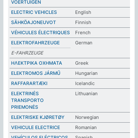
VOERTUIGEN
ELECTRIC VEHICLES
English
SÄHKÖAJONEUVOT
Finnish
VÉHICULES ÉLECTRIQUES
French
ELEKTROFAHRZEUGE
German
E-FAHRZEUGE
ΗΛΕΚΤΡΙΚΑ ΟΧΗΜΑΤΑ
Greek
ELEKTROMOS JÁRMŰ
Hungarian
RAFFARARTÆKI
Icelandic
ELEKTRINĖS
Lithuanian
TRANSPORTO
PRIEMONĖS
ELEKTRISKE KJØRETØY
Norwegian
VEHICULE ELECTRICE
Romanian
VEHÍCULOS ELÉCTRICOS
Spanish