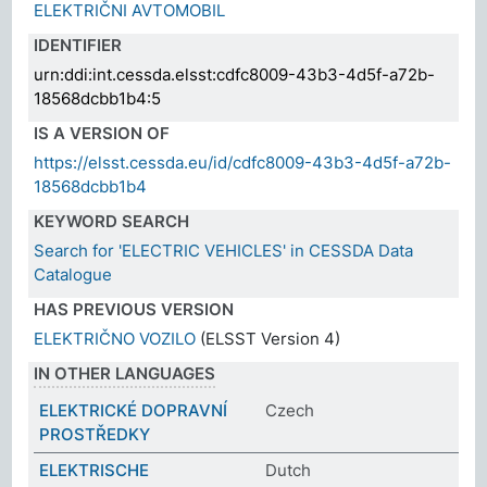
ELEKTRIČNI AVTOMOBIL
IDENTIFIER
urn:ddi:int.cessda.elsst:cdfc8009-43b3-4d5f-a72b-
18568dcbb1b4:5
IS A VERSION OF
https://elsst.cessda.eu/id/cdfc8009-43b3-4d5f-a72b-
18568dcbb1b4
KEYWORD SEARCH
Search for 'ELECTRIC VEHICLES' in CESSDA Data
Catalogue
HAS PREVIOUS VERSION
ELEKTRIČNO VOZILO
(ELSST Version 4)
IN OTHER LANGUAGES
ELEKTRICKÉ DOPRAVNÍ
Czech
PROSTŘEDKY
ELEKTRISCHE
Dutch