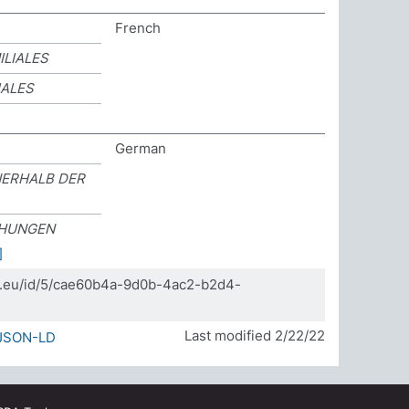
French
LIALES
IALES
German
NERHALB DER
EHUNGEN
]
da.eu/id/5/cae60b4a-9d0b-4ac2-b2d4-
Last modified 2/22/22
JSON-LD