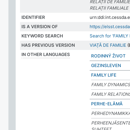
RELAȚII DE FAMILIE
RELAȚII FAMILIALE
IDENTIFIER
urn:ddi:int.cessd
IS A VERSION OF
https://elsst.ces
KEYWORD SEARCH
Search for 'FAMILY
HAS PREVIOUS VERSION
VIAȚĂ DE FAMILIE
(
IN OTHER LANGUAGES
RODINNÝ ŽIVOT
GEZINSLEVEN
FAMILY LIFE
FAMILY DYNAMIC
FAMILY RELATION
PERHE-ELÄMÄ
PERHEDYNAMIKK
PERHEENJÄSENTE
SUHTEET