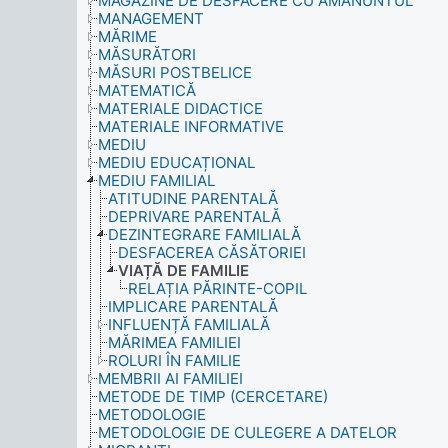
MAGAZINE DE DESFACERE CU AMĂNUNTUL
MANAGEMENT
MĂRIME
MĂSURĂTORI
MĂSURI POSTBELICE
MATEMATICĂ
MATERIALE DIDACTICE
MATERIALE INFORMATIVE
MEDIU
MEDIU EDUCAȚIONAL
MEDIU FAMILIAL
ATITUDINE PARENTALĂ
DEPRIVARE PARENTALĂ
DEZINTEGRARE FAMILIALĂ
DESFACEREA CĂSĂTORIEI
VIAȚĂ DE FAMILIE
RELAȚIA PĂRINTE-COPIL
IMPLICARE PARENTALĂ
INFLUENȚĂ FAMILIALĂ
MĂRIMEA FAMILIEI
ROLURI ÎN FAMILIE
MEMBRII AI FAMILIEI
METODE DE TIMP (CERCETARE)
METODOLOGIE
METODOLOGIE DE CULEGERE A DATELOR