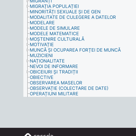
MIGRANȚI
MIGRAȚIA POPULAȚIEI
MINORITĂȚI SEXUALE ȘI DE GEN
MODALITATE DE CULEGERE A DATELOR
MODELARE
MODELE DE SIMULARE
MODELE MATEMATICE
MOȘTENIRE CULTURALĂ
MOTIVAȚIE
MUNCĂ ȘI OCUPAREA FORȚEI DE MUNCĂ
MUZICIENI
NAȚIONALITATE
NEVOI DE INFORMARE
OBICEIURI ȘI TRADIȚII
OBIECTIVE
OBSERVAREA MASELOR
OBSERVAȚIE (COLECTARE DE DATE)
OPERAȚIUNI MILITARE
ORGANIZAȚII
PARTICIPARE
PERSOANE NELEGITIME
PERSOANE PUBLICE
PERSONALITATE
POLITICĂ
POLITICI