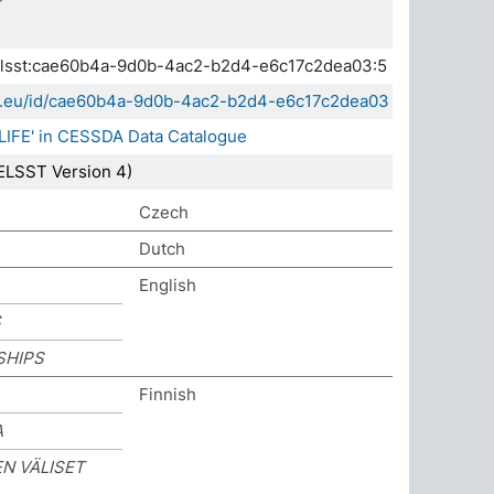
a.elsst:cae60b4a-9d0b-4ac2-b2d4-e6c17c2dea03:5
sda.eu/id/cae60b4a-9d0b-4ac2-b2d4-e6c17c2dea03
 LIFE' in CESSDA Data Catalogue
ELSST Version 4)
Czech
Dutch
English
S
SHIPS
Finnish
A
N VÄLISET