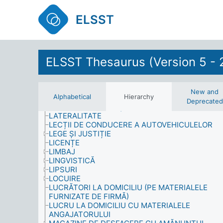
INFRASTRUCTURĂ
INFRASTRUCTURĂ TEHNICĂ
ELSST
INSTITUȚII POLITICE
INTEGRARE
INTERVIURI (COLECTARE DE DATE)
ÎNTREȚINERE
ELSST Thesaurus (Version 5 - 
ÎNVĂȚARE
ISTORIA MARII BRITANII
ISTORIE NATURALĂ
ISTORIE ȘI STUDII CONEXE
New and
Alphabetical
Hierarchy
ISTORII DE VIAȚĂ
Deprecated
JOCURI DE NOROC ȘI PARIURI
LATERALITATE
LECȚII DE CONDUCERE A AUTOVEHICULELOR
LEGE ȘI JUSTIȚIE
LICENȚE
LIMBAJ
LINGVISTICĂ
LIPSURI
LOCUIRE
LUCRĂTORI LA DOMICILIU (PE MATERIALELE
FURNIZATE DE FIRMĂ)
LUCRU LA DOMICILIU CU MATERIALELE
ANGAJATORULUI