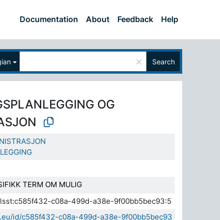
Documentation
About
Feedback
Help
×
ian
Search
GSPLANLEGGING OG
ASJON
NISTRASJON
LEGGING
SIFIKK TERM OM MULIG
a.elsst:c585f432-c08a-499d-a38e-9f00bb5bec93:5
sda.eu/id/c585f432-c08a-499d-a38e-9f00bb5bec93