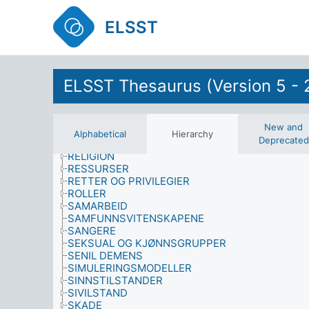
POLITIKK (POLICY)
POLITISK HANDLING
ELSST
POLITISKE INSTITUSJONER
POLITISKE SYSTEMER
POLITISKE, SOSIALE OG ØKONOMISKE SPØRSM
PRESTASJON
PRESTISJE
ELSST Thesaurus (Version 5 - 
PRODUKTER
PSYKOLOGI
PSYKOLOGISKE EFFEKTER
New and
RÅD (VEILEDNING)
Alphabetical
Hierarchy
Deprecated
REISING
RELIGION
RESSURSER
RETTER OG PRIVILEGIER
ROLLER
SAMARBEID
SAMFUNNSVITENSKAPENE
SANGERE
SEKSUAL OG KJØNNSGRUPPER
SENIL DEMENS
SIMULERINGSMODELLER
SINNSTILSTANDER
SIVILSTAND
SKADE