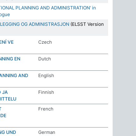
ATIONAL PLANNING AND ADMINISTRATION' in
logue
LEGGING OG ADMINISTRASJON
(ELSST Version
ENÍ VE
Czech
NNING EN
Dutch
ANNING AND
English
 JA
Finnish
ITTELU
T
French
 DE
NG UND
German