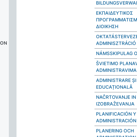
BILDUNGSVERWA
ΕΚΠΑΙΔΕΥΤΙΚΟΣ
ΠΡΟΓΡΑΜΜΑΤΙΣΜ
ΔΙΟΙΚΗΣΗ
OKTATÁSTERVEZÉ
JON
ADMINISZTRÁCIÓ
NÁMSSKIPULAG 
ŠVIETIMO PLANAV
ADMINISTRAVIMA
ADMINISTRARE ȘI
EDUCAȚIONALĂ
NAČRTOVANJE IN
IZOBRAŽEVANJA
PLANIFICACIÓN Y
ADMINISTRACIÓN
PLANERING OCH