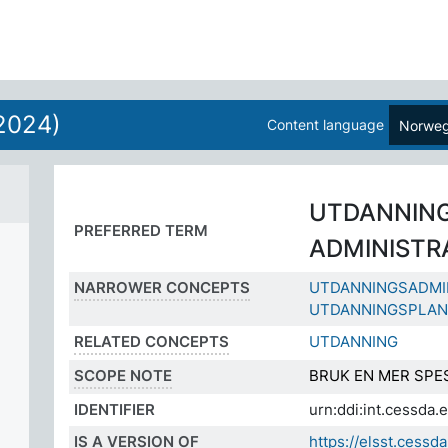
ÅL
2024)
Content language
Norweg
UTDANNIN
PREFERRED TERM
ADMINISTR
NARROWER CONCEPTS
UTDANNINGSADMI
UTDANNINGSPLAN
RELATED CONCEPTS
UTDANNING
SCOPE NOTE
BRUK EN MER SPE
IDENTIFIER
urn:ddi:int.cessd
IS A VERSION OF
https://elsst.ces