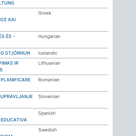
LTUNG
Greek
ΟΣ ΚΑΙ
S ÉS -
Hungarian
OG STJÓRNUN
Icelandic
IMAS IR
Lithuanian
S
 PLANIFICARE
Romanian
 UPRAVLJANJE
Slovenian
Spanish
 EDUCATIVA
Swedish