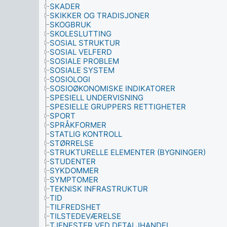
SKADER
SKIKKER OG TRADISJONER
SKOGBRUK
SKOLESLUTTING
SOSIAL STRUKTUR
SOSIAL VELFERD
SOSIALE PROBLEM
SOSIALE SYSTEM
SOSIOLOGI
SOSIOØKONOMISKE INDIKATORER
SPESIELL UNDERVISNING
SPESIELLE GRUPPERS RETTIGHETER
SPORT
SPRÅKFORMER
STATLIG KONTROLL
STØRRELSE
STRUKTURELLE ELEMENTER (BYGNINGER)
STUDENTER
SYKDOMMER
SYMPTOMER
TEKNISK INFRASTRUKTUR
TID
TILFREDSHET
TILSTEDEVÆRELSE
TJENESTER VED DETALJHANDEL