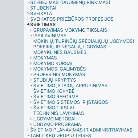
STEBĖJIMAS (DUOMENŲ RINKIMAS)
STUDENTAI
SVEIKATA
SVEIKATOS PRIEŽIŪROS PROFESIJOS
ŠVIETIMAS
GRUPAVIMAS MOKYMO TIKSLAIS
IŠSILAVINIMAS
MOKINIŲ, TURINČIŲ SPECIALIŲJŲ UGDYMOSI
POREIKIŲ IR NEGALIĄ, UGDYMAS
MOKYKLINĖS BAUSMĖS
MOKYMAS
MOKYMO KURSAI
MOKYMOSI GALIMYBĖS
PROFESINIS MOKYMAS
STUDIJŲ KRYPTYS
ŠVIETIMO ĮSTAIGŲ APRŪPINIMAS
ŠVIETIMO KOKYBĖ
ŠVIETIMO REFORMA
ŠVIETIMO SISTEMOS IR ĮSTAIGOS
ŠVIETIMO TIKSLAI
TECHNINIS LAVINIMAS
UGDYMO METODAI
UGDYMO PROGRAMA
ŠVIETIMO PLANAVIMAS IR ADMINISTRAVIMAS
TAM TIKRŲ GRUPIŲ TEISĖS