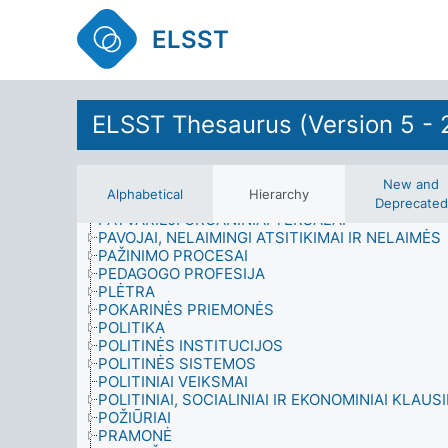
NUSIGINKLAVIMAS
NUSIKALTIMAI IR SAUGUMAS
ELSST
OKUPUOTOS TERITORIJOS
ORGANIZACIJOS
PAPILDOMAS ATLYGIS
PAPROČIAI IR TRADICIJOS
PAREIGOS NAMUOSE
ELSST Thesaurus (Version 5 - 
PASIEKIMAI
PASITENKINIMAS
PASLAUGOS VARTOTOJAMS
PASTATAI
New and
Alphabetical
Hierarchy
PATARIMAS
Deprecated
PATVARIEJI ORGANINIAI TERŠALAI
PAVOJAI, NELAIMINGI ATSITIKIMAI IR NELAIMĖS
PAŽINIMO PROCESAI
PEDAGOGO PROFESIJA
PLĖTRA
POKARINĖS PRIEMONĖS
POLITIKA
POLITINĖS INSTITUCIJOS
POLITINĖS SISTEMOS
POLITINIAI VEIKSMAI
POLITINIAI, SOCIALINIAI IR EKONOMINIAI KLAUS
POŽIŪRIAI
PRAMONĖ