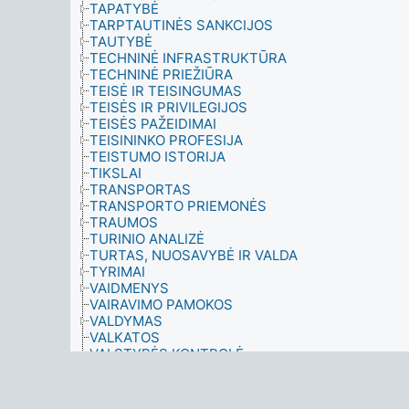
TAPATYBĖ
TARPTAUTINĖS SANKCIJOS
TAUTYBĖ
TECHNINĖ INFRASTRUKTŪRA
TECHNINĖ PRIEŽIŪRA
TEISĖ IR TEISINGUMAS
TEISĖS IR PRIVILEGIJOS
TEISĖS PAŽEIDIMAI
TEISININKO PROFESIJA
TEISTUMO ISTORIJA
TIKSLAI
TRANSPORTAS
TRANSPORTO PRIEMONĖS
TRAUMOS
TURINIO ANALIZĖ
TURTAS, NUOSAVYBĖ IR VALDA
TYRIMAI
VAIDMENYS
VAIRAVIMO PAMOKOS
VALDYMAS
VALKATOS
VALSTYBĖS KONTROLĖ
VARTOJIMAS
VERSLO ĮMONĖS
VIEŠIEJI ASMENYS