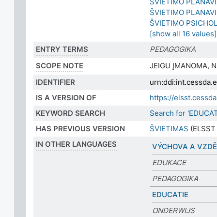
ŠVIETIMO PLANAV
ŠVIETIMO PLANAV
ŠVIETIMO PSICHO
[show all 16 values]
ENTRY TERMS
PEDAGOGIKA
SCOPE NOTE
JEIGU ĮMANOMA, 
IDENTIFIER
urn:ddi:int.cessda
IS A VERSION OF
https://elsst.cess
KEYWORD SEARCH
Search for 'EDUCA
HAS PREVIOUS VERSION
ŠVIETIMAS
(ELSST 
IN OTHER LANGUAGES
VÝCHOVA A VZDĚ
EDUKACE
PEDAGOGIKA
EDUCATIE
ONDERWIJS