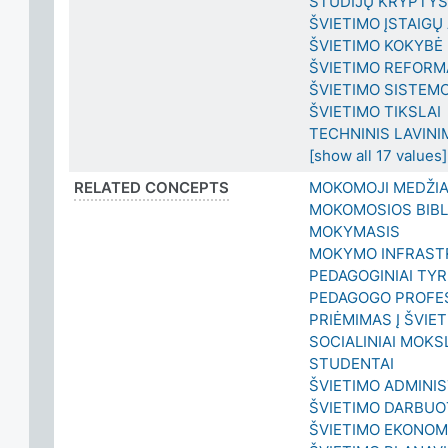
STUDIJŲ KRYPTYS
ŠVIETIMO ĮSTAIGŲ
ŠVIETIMO KOKYBĖ
ŠVIETIMO REFORM
ŠVIETIMO SISTEMO
ŠVIETIMO TIKSLAI
TECHNINIS LAVINI
[show all 17 values]
RELATED CONCEPTS
MOKOMOJI MEDŽI
MOKOMOSIOS BIBL
MOKYMASIS
MOKYMO INFRAST
PEDAGOGINIAI TYR
PEDAGOGO PROFE
PRIĖMIMAS Į ŠVIE
SOCIALINIAI MOKS
STUDENTAI
ŠVIETIMO ADMINI
ŠVIETIMO DARBUO
ŠVIETIMO EKONOM