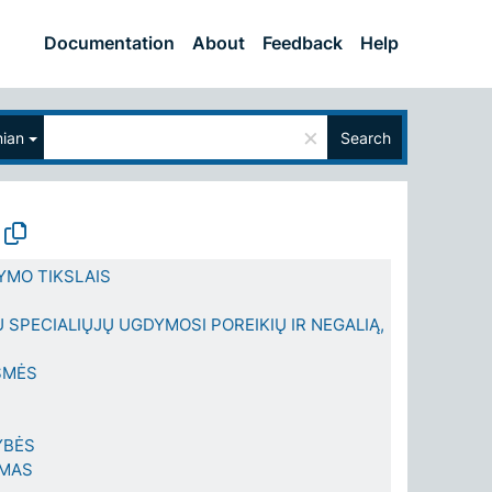
Documentation
About
Feedback
Help
×
nian
Search
MO TIKSLAIS
Ų SPECIALIŲJŲ UGDYMOSI POREIKIŲ IR NEGALIĄ,
SMĖS
YBĖS
YMAS