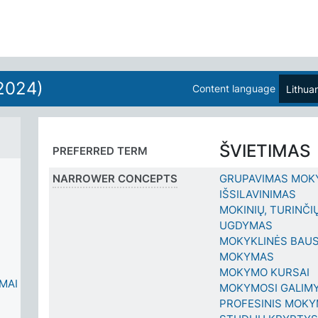
2024)
Content language
Lithua
ŠVIETIMAS
PREFERRED TERM
NARROWER CONCEPTS
GRUPAVIMAS MOKY
IŠSILAVINIMAS
MOKINIŲ, TURINČI
UGDYMAS
MOKYKLINĖS BAU
MOKYMAS
MOKYMO KURSAI
IMAI
MOKYMOSI GALIM
PROFESINIS MOK