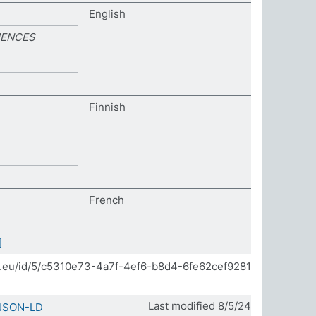
English
IENCES
Finnish
French
]
da.eu/id/5/c5310e73-4a7f-4ef6-b8d4-6fe62cef9281
Last modified 8/5/24
JSON-LD