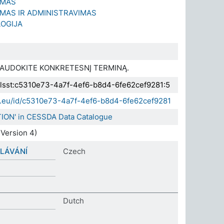
IMAS
IMAS IR ADMINISTRAVIMAS
LOGIJA
NAUDOKITE KONKRETESNĮ TERMINĄ.
.elsst:c5310e73-4a7f-4ef6-b8d4-6fe62cef9281:5
da.eu/id/c5310e73-4a7f-4ef6-b8d4-6fe62cef9281
TION' in CESSDA Data Catalogue
Version 4)
LÁVÁNÍ
Czech
Dutch