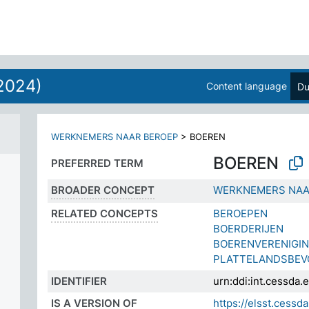
2024)
Content language
Du
WERKNEMERS NAAR BEROEP
>
BOEREN
BOEREN
PREFERRED TERM
BROADER CONCEPT
WERKNEMERS NAA
RELATED CONCEPTS
BEROEPEN
BOERDERIJEN
BOERENVERENIGI
PLATTELANDSBEV
IDENTIFIER
urn:ddi:int.cessd
IS A VERSION OF
https://elsst.ces