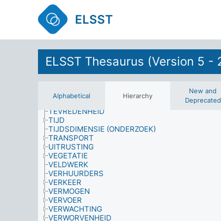
STAATSCONTROLE
STEEKPROEFPROCEDURES
ELSST
STERFGEVAL
STRAFBLAD
STRUCTURELE ELEMENTEN (GEBOUWEN)
STUDENTEN
SYMPTOMEN
ELSST Thesaurus (Version 5 - 
TAAL
TAALKUNDE
TECHNISCHE INFRASTRUCTUUR
New and
TEKORTEN
Alphabetical
Hierarchy
Deprecated
TERREINEN
TEVREDENHEID
TIJD
TIJDSDIMENSIE (ONDERZOEK)
TRANSPORT
UITRUSTING
VEGETATIE
VELDWERK
VERHUURDERS
VERKEER
VERMOGEN
VERVOER
VERWACHTING
VERWORVENHEID