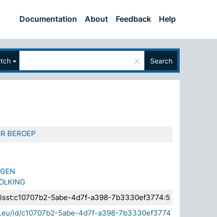
Documentation
About
Feedback
Help
×
tch
Search
R BEROEP
NGEN
OLKING
a.elsst:c10707b2-5abe-4d7f-a398-7b3330ef3774:5
sda.eu/id/c10707b2-5abe-4d7f-a398-7b3330ef3774