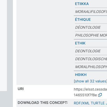
ETIIKKA
MORAALIFILOSOFI
ÉTHIQUE
DÉONTOLOGIE
PHILOSOPHIE MO
ETHIK
DEONTOLOGIE
DEONTOLOGISCHE
MORALPHILOSOPH
ΗΘΙΚΗ
[show all 32 values
URI
https://elsst.cess
1465510f7f8e
DOWNLOAD THIS CONCEPT:
RDF/XML
TURTLE