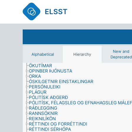
MENNINGARAÐSTÆÐUR
MENNINGARARFLEIFÐ
ELSST
MENNINGARSTARFSEMI
MENNTUN
MISMUNUN
NÁM
NÁMSSKIPULAG OG STJÓRNUN
NÁMSUMHVERFI
NÁTTÚRUFRÆÐI
NEMENDUR
New and
Alphabetical
Hierarchy
NEYSLA
Deprecated
NEYTENDAÞJÓNUSTA
ÖKUTÍMAR
OPINBER ÞJÓNUSTA
ORKA
ÓSKILGETNIR EINSTAKLINGAR
PERSÓNULEIKI
PLÁGUR
PÓLITÍSK AÐGERÐ
PÓLITÍSK, FÉLAGSLEG OG EFNAHAGSLEG MÁLEF
RÁÐLEGGING
RANNSÓKNIR
REIKNILÍKÖN
RÉTTINDI OG FORRÉTTINDI
RÉTTINDI SÉRHÓPA