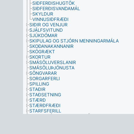
SIÐFERÐISHUGTÖK
SIÐFERÐISVANDAMÁL
SKYLDUR
VINNUSIÐFRÆÐI
SIÐIR OG VENJUR
SJÁLFSVITUND
SJÚKDÓMAR
SKIPULAG OG STJÓRN MENNINGARMÁLA
SKOÐANAKANNANIR
SKÓGRÆKT
SKORTUR
SMÁSÖLUVERSLANIR
SMÁSÖLUÞJÓNUSTA
SÖNGVARAR
SORGARFERLI
SPILLING
STAÐIR
STAÐSETNING
STÆRÐ
STÆRÐFRÆÐI
STARFSFERILL
STARFSFÓLK EFTIR FAGSTÉTTUM
STARFSFÓLK SEM VINNUR UTAN VINNUSTAÐAR
STARFSGREIN LÖGMANNA
STJÓRNARFYRIRKOMULAG