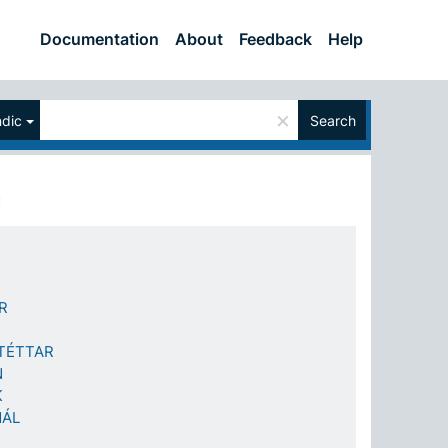
Documentation
About
Feedback
Help
×
ndic
Search
R
TÉTTAR
N
K
MÁL