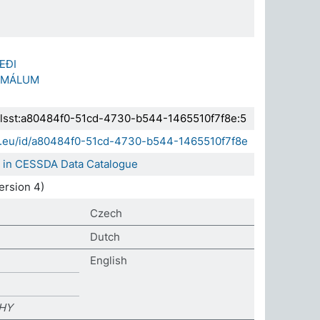
ÆÐI
RNMÁLUM
.elsst:a80484f0-51cd-4730-b544-1465510f7f8e:5
da.eu/id/a80484f0-51cd-4730-b544-1465510f7f8e
' in CESSDA Data Catalogue
rsion 4)
Czech
Dutch
English
HY