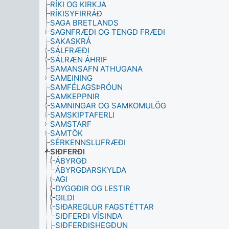
RÍKI OG KIRKJA
RÍKISYFIRRÁÐ
SAGA BRETLANDS
SAGNFRÆÐI OG TENGD FRÆÐI
SAKASKRÁ
SÁLFRÆÐI
SÁLRÆN ÁHRIF
SAMANSAFN ATHUGANA
SAMEINING
SAMFÉLAGSÞRÓUN
SAMKEPPNIR
SAMNINGAR OG SAMKOMULÖG
SAMSKIPTAFERLI
SAMSTARF
SAMTÖK
SÉRKENNSLUFRÆÐI
SIÐFERÐI
ÁBYRGÐ
ÁBYRGÐARSKYLDA
AGI
DYGGÐIR OG LESTIR
GILDI
SIÐAREGLUR FAGSTÉTTAR
SIÐFERÐI VÍSINDA
SIÐFERÐISHEGÐUN