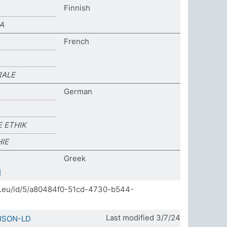
Finnish
A
French
RALE
German
 ETHIK
IE
Greek
]
da.eu/id/5/a80484f0-51cd-4730-b544-
Last modified 3/7/24
JSON-LD