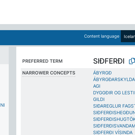
Content language
Icela
SIÐFERÐI
PREFERRED TERM
NARROWER CONCEPTS
ÁBYRGÐ
ÁBYRGÐARSKYLDA
AGI
DYGGÐIR OG LESTI
GILDI
NI
SIÐAREGLUR FAGS
SIÐFERÐISHEGÐU
SIÐFERÐISHUGTÖ
SIÐFERÐISVANDA
SIÐFERÐI VÍSINDA