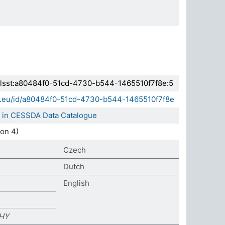
.elsst:a80484f0-51cd-4730-b544-1465510f7f8e:5
da.eu/id/a80484f0-51cd-4730-b544-1465510f7f8e
' in CESSDA Data Catalogue
on 4)
Czech
Dutch
English
HY