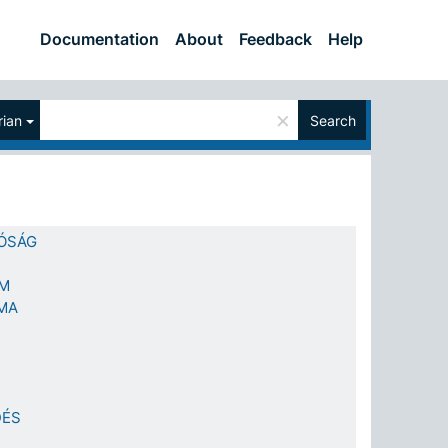
Documentation
About
Feedback
Help
×
ian
Search
ÓSÁG
OM
MA
DÉS