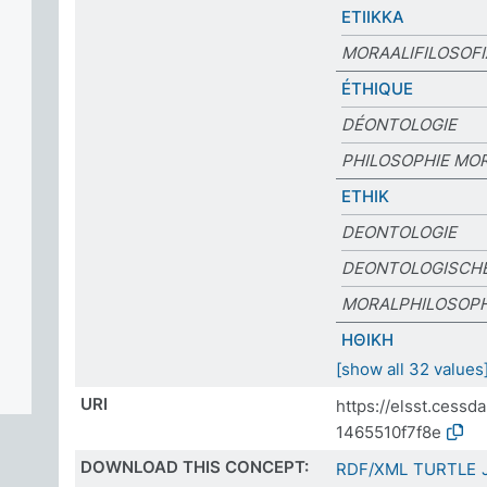
ETIIKKA
MORAALIFILOSOFI
ÉTHIQUE
DÉONTOLOGIE
PHILOSOPHIE MO
ETHIK
DEONTOLOGIE
DEONTOLOGISCHE
MORALPHILOSOPH
ΗΘΙΚΗ
[show all 32 values
URI
https://elsst.cess
1465510f7f8e
DOWNLOAD THIS CONCEPT:
RDF/XML
TURTLE