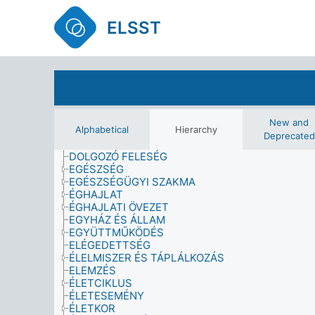
BŰNÜGYI NYILVÁNTARTÁS
CÉL
ELSST
CSALÁD
CSALÁDI ÁLLAPOT
CSALÁDI KÖRNYEZET
CSALÁDTAG
CSAVARGÓ
CSOPORT
DEMOGRÁFIA
DIÁK
New and
Alphabetical
Hierarchy
DIPLOMÁS
Deprecated
DISZKRIMINÁCIÓ
DOLGOZÓ FELESÉG
EGÉSZSÉG
EGÉSZSÉGÜGYI SZAKMA
ÉGHAJLAT
ÉGHAJLATI ÖVEZET
EGYHÁZ ÉS ÁLLAM
EGYÜTTMŰKÖDÉS
ELÉGEDETTSÉG
ÉLELMISZER ÉS TÁPLÁLKOZÁS
ELEMZÉS
ÉLETCIKLUS
ÉLETESEMÉNY
ÉLETKOR