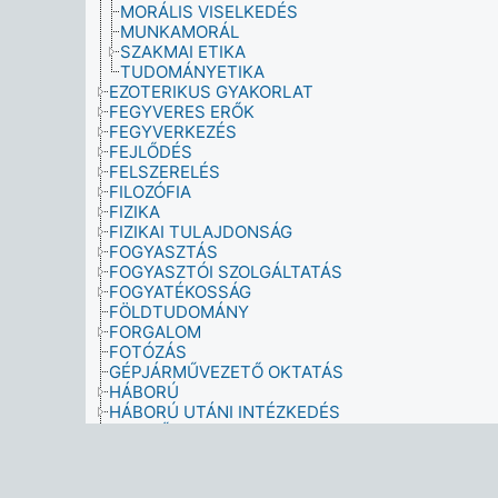
MORÁLIS VISELKEDÉS
MUNKAMORÁL
SZAKMAI ETIKA
TUDOMÁNYETIKA
EZOTERIKUS GYAKORLAT
FEGYVERES ERŐK
FEGYVERKEZÉS
FEJLŐDÉS
FELSZERELÉS
FILOZÓFIA
FIZIKA
FIZIKAI TULAJDONSÁG
FOGYASZTÁS
FOGYASZTÓI SZOLGÁLTATÁS
FOGYATÉKOSSÁG
FÖLDTUDOMÁNY
FORGALOM
FOTÓZÁS
GÉPJÁRMŰVEZETŐ OKTATÁS
HÁBORÚ
HÁBORÚ UTÁNI INTÉZKEDÉS
HADMŰVELET
HADVISELÉS
HÁZASSÁGON KÍVÜL SZÜLETETT
HÁZTARTÁS