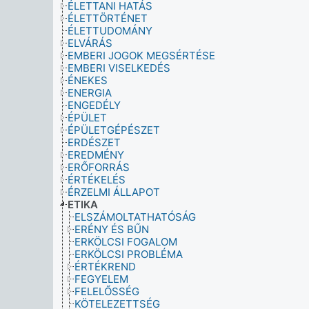
ÉLETTANI HATÁS
ÉLETTÖRTÉNET
ÉLETTUDOMÁNY
ELVÁRÁS
EMBERI JOGOK MEGSÉRTÉSE
EMBERI VISELKEDÉS
ÉNEKES
ENERGIA
ENGEDÉLY
ÉPÜLET
ÉPÜLETGÉPÉSZET
ERDÉSZET
EREDMÉNY
ERŐFORRÁS
ÉRTÉKELÉS
ÉRZELMI ÁLLAPOT
ETIKA
ELSZÁMOLTATHATÓSÁG
ERÉNY ÉS BŰN
ERKÖLCSI FOGALOM
ERKÖLCSI PROBLÉMA
ÉRTÉKREND
FEGYELEM
FELELŐSSÉG
KÖTELEZETTSÉG