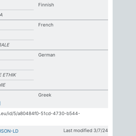
Finnish
A
French
RALE
German
 ETHIK
IE
Greek
]
da.eu/id/5/a80484f0-51cd-4730-b544-
Last modified 3/7/24
JSON-LD