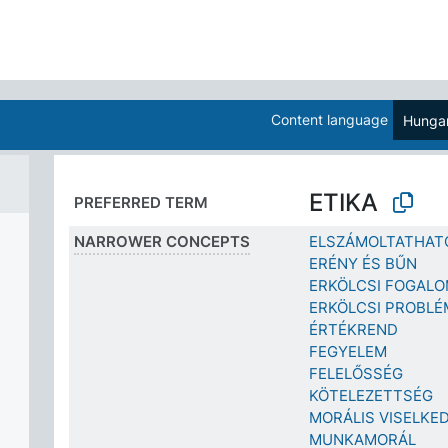
Content language
Hungar
ETIKA
PREFERRED TERM
NARROWER CONCEPTS
ELSZÁMOLTATHAT
ERÉNY ÉS BŰN
ERKÖLCSI FOGAL
ERKÖLCSI PROBLÉ
ÉRTÉKREND
FEGYELEM
FELELŐSSÉG
KÖTELEZETTSÉG
MORÁLIS VISELKE
MUNKAMORÁL