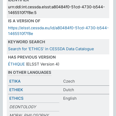
urn:ddi:int.cessda.elsst:a80484f0-51cd-4730-b544-
1465510f7f8e:5
IS A VERSION OF
https://elsst.cessda.eu/id/a80484f0-51cd-4730-b544-
1465510f7f8e
KEYWORD SEARCH
Search for 'ETHICS' in CESSDA Data Catalogue
HAS PREVIOUS VERSION
ÉTHIQUE
(ELSST Version 4)
IN OTHER LANGUAGES
ETIKA
Czech
ETHIEK
Dutch
ETHICS
English
DEONTOLOGY
MORAL PHILOSOPHY