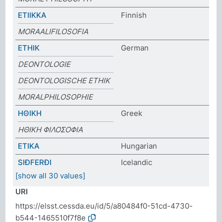
ETIIKKA
Finnish
MORAALIFILOSOFIA
ETHIK
German
DEONTOLOGIE
DEONTOLOGISCHE ETHIK
MORALPHILOSOPHIE
ΗΘΙΚΗ
Greek
ΗΘΙΚΗ ΦΙΛΟΣΟΦΙΑ
ETIKA
Hungarian
SIÐFERÐI
Icelandic
[show all 30 values]
URI
https://elsst.cessda.eu/id/5/a80484f0-51cd-4730-
b544-1465510f7f8e